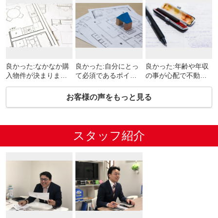
良かった:なかなか購
良かった:自分にとっ
良かった:年齢や年収
入物件が決まりませ
て必須であるポイン
の事が心配で不動産
んでしたが、何度も
トを明確にしてくれ
屋に電話するのをた
内見にお付き合いく
たうえで物件の案内
めらっていました。
お客様の声をもっと見る
ださいました。対応
をしてくれました。
勇気を出し連絡し丁
も丁寧で、子供連れ
気になった:だいだい
寧に感じよく対応し
でしたが安心してお
納得できているので
て下さりなんとか今
願いできました。
すが、強いて挙げる
の現状から抜け出せ
スタッフ紹介
気になった:とくにご
なら候補から除外し
るかもと希望がもて
ざいません。 （2022
た物件について、除
ました。私が見てい
年04月回答・30代・
外理由をもう少し深
た物件より今住んで
女性）
堀り、共有しても良
いる部屋はとても綺
かったかもしれませ
麗で毎日家に帰るの
ん。 （2022年04月
が楽しみになりまし
回答・40代・男性）
た。この営業スタッ
フさんは私の恩人だ
と思っています。本