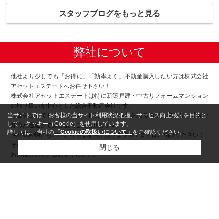
スタッフブログをもっと見る
弊社について
他社より少しでも「お得に」「効率よく」不動産購入したい方は株式会社
アセットエステートへお任せ下さい！
株式会社アセットエステートは特に新築戸建・中古リフォームマンション
の取り扱いを中心とした総合不動産会社です。
当サイトでは、お客様の当サイト利用状況把握、サービス向上検討を目的と
頭金を少しでも抑えたい方・何社も不動産屋を巡るのが大変な方、豊富な
して、クッキー（Cookie）を使用しています。
知識と迅速さで誠心誠意ご対応致します。
詳しくは、当社の
「Cookieの取扱いについて」
をご確認ください。
他社広告物件もご紹介可能な場合がありますのでまずはご相談ください！
その他住宅ローン相談無料・買換えサポート特典もございます。
閉じる
お気軽にお問い合わせください。