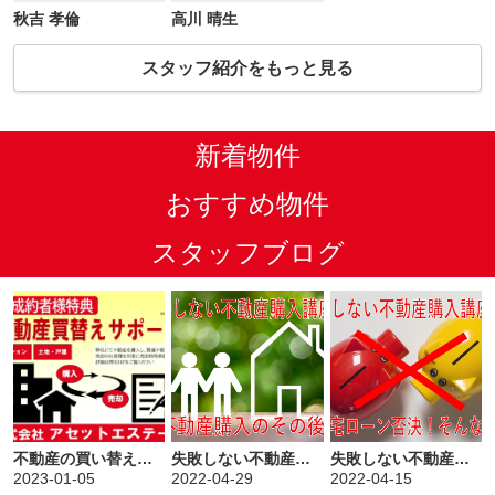
当に感謝しかありま
秋吉 孝倫
高川 晴生
せん。どうかお身体
に気おつけてお仕事
スタッフ紹介をもっと見る
プライベート楽しん
で下さい。ありがと
うございました。
気になった:べつに無
新着物件
いです。 （2022年
03月回答・50代・女
おすすめ物件
性）
スタッフブログ
不動産の買い替えはアセットエステートにお任せください！
失敗しない不動産購入講座⑧【最終回】～不動産を買った後の話
失敗しない不動産購入講座⑦～事前審査否決！そんな時は
2023-01-05
2022-04-29
2022-04-15