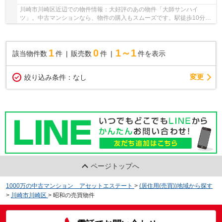
川崎市川崎区近辺での物件情報：大好評のあの物件「大師サンハイ
ツ」。中古マンションなら、物件の購入もスムーズです。駅徒歩10分の
物件です。京急大師線大師橋周辺で物件を探す際、...
1
0
1～1
該当物件数
件
販売数
件
件を表示
変更
絞り込み条件：
なし
ページトップへ
1000万の中古マンション アセットエステート
>
(居住用(売買))地域から探す
>
川崎市川崎区
>
昭和の売買物件