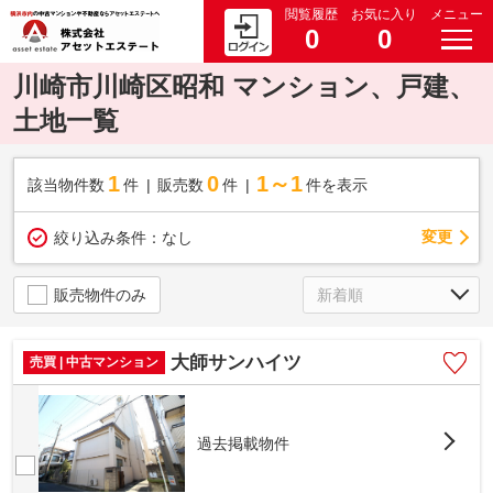
閲覧履歴
お気に入り
メニュー
0
0
川崎市川崎区昭和 マンション、戸建、
土地一覧
1
0
1～1
該当物件数
件
販売数
件
件を表示
変更
絞り込み条件：
なし
販売物件のみ
大師サンハイツ
売買 | 中古マンション
過去掲載物件