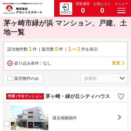
閲覧履歴
お気に入り
メニュー
0
0
茅ヶ崎市緑が浜 マンション、戸建、土
地一覧
1
0
1～1
該当物件数
件
販売数
件
件を表示
変更
絞り込み条件：
なし
販売物件のみ
茅ヶ崎・緑が丘シティハウス
売買 | 中古マンション
過去掲載物件