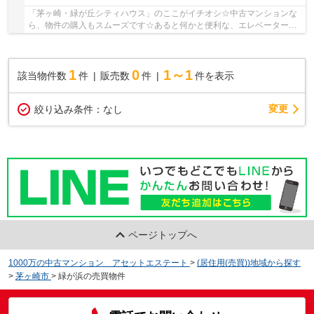
「茅ヶ崎・緑が丘シティハウス」のここがイチオシ☆中古マンションな
ら、物件の購入もスムーズです☆あると何かと便利な、エレベーターの
ある物件です☆不動産購入は人生で一度あるかない...
1
0
1～1
該当物件数
件
販売数
件
件を表示
変更
絞り込み条件：
なし
ページトップへ
1000万の中古マンション アセットエステート
>
(居住用(売買))地域から探す
>
茅ヶ崎市
>
緑が浜の売買物件