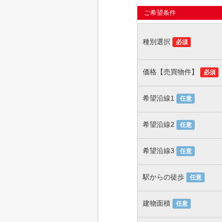
ご希望条件
種別選択
必須
価格【売買物件】
必須
希望沿線1
任意
希望沿線2
任意
希望沿線3
任意
駅からの徒歩
任意
建物面積
任意