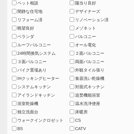
ペット相談
陽当り良好
閑静な住宅地
デザイナーズ
リフォーム済
リノベーション済
眺望良好
メゾネット
ベランダ
バルコニー
ルーフバルコニー
オール電化
24時間換気システム
２面バルコニー
３面バルコニー
両面バルコニー
バイク置場あり
外観タイル張り
IHクッキングヒーター
食器洗い乾燥機
システムキッチン
対面式キッチン
アイランドキッチン
追焚機能浴室
浴室乾燥機
温水洗浄便座
独立洗面台
床暖房
ウォークインクロゼット
CS
BS
CATV