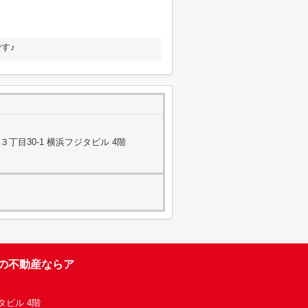
す♪
丁目30-1 横浜フジタビル 4階
台の不動産ならア
タビル 4階