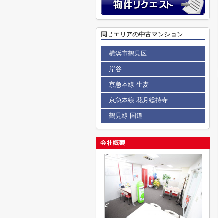
同じエリアの中古マンション
横浜市鶴見区
岸谷
京急本線 生麦
京急本線 花月総持寺
鶴見線 国道