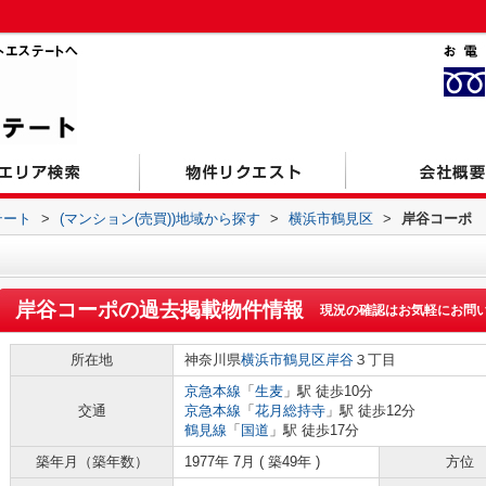
テート
>
(マンション(売買))地域から探す
>
横浜市鶴見区
>
岸谷コーポ
岸谷コーポ
の過去掲載物件情報
現況の確認はお気軽にお問
所在地
神奈川県
横浜市鶴見区
岸谷
３丁目
京急本線
「
生麦
」駅 徒歩10分
交通
京急本線
「
花月総持寺
」駅 徒歩12分
鶴見線
「
国道
」駅 徒歩17分
築年月（築年数）
1977年 7月 ( 築49年 )
方位