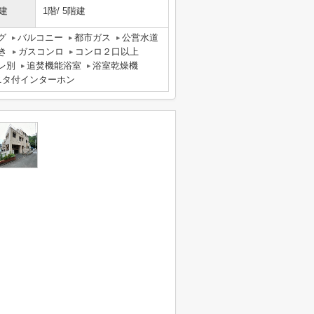
建
1階/ 5階建
グ
バルコニー
都市ガス
公営水道
き
ガスコンロ
コンロ２口以上
レ別
追焚機能浴室
浴室乾燥機
ニタ付インターホン