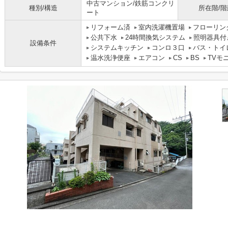
中古マンション/鉄筋コンクリ
種別/構造
所在階/階
ート
リフォーム済
室内洗濯機置場
フローリン
公共下水
24時間換気システム
照明器具付
設備条件
システムキッチン
コンロ３口
バス・トイ
温水洗浄便座
エアコン
CS
BS
TVモ