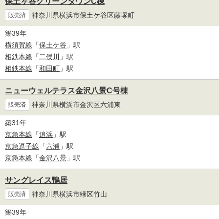
保土ヶ谷グリーンタウンC棟
神奈川県横浜市保土ケ谷区藤塚町
販売済
築39年
横須賀線
「
保土ケ谷
」駅
相鉄本線
「
二俣川
」駅
相鉄本線
「
和田町
」駅
ニューウェルテラス金沢八景C号棟
神奈川県横浜市金沢区六浦東
販売済
築31年
京急本線
「
追浜
」駅
京急逗子線
「
六浦
」駅
京急本線
「
金沢八景
」駅
サングレイス鴨居
神奈川県横浜市緑区竹山
販売済
築39年