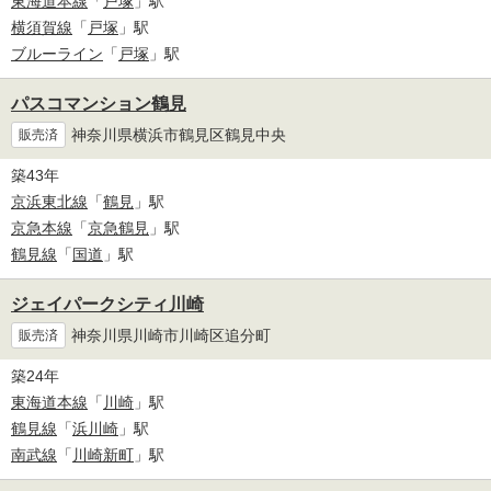
東海道本線
「
戸塚
」駅
横須賀線
「
戸塚
」駅
ブルーライン
「
戸塚
」駅
パスコマンション鶴見
神奈川県横浜市鶴見区鶴見中央
販売済
築43年
京浜東北線
「
鶴見
」駅
京急本線
「
京急鶴見
」駅
鶴見線
「
国道
」駅
ジェイパークシティ川崎
神奈川県川崎市川崎区追分町
販売済
築24年
東海道本線
「
川崎
」駅
鶴見線
「
浜川崎
」駅
南武線
「
川崎新町
」駅