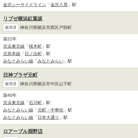
金沢シーサイドライン
「
金沢八景
」駅
リブゼ横浜紅葉坂
神奈川県横浜市西区戸部町
販売済
築22年
京浜東北線
「
桜木町
」駅
京急本線
「
日ノ出町
」駅
みなとみらい線
「
みなとみらい
」駅
日神プラザ元町
神奈川県横浜市中区山下町
販売済
築40年
京浜東北線
「
石川町
」駅
みなとみらい線
「
元町・中華街
」駅
みなとみらい線
「
日本大通り
」駅
ロアーブル淵野辺