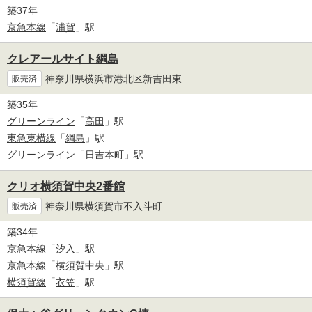
築37年
京急本線
「
浦賀
」駅
クレアールサイト綱島
神奈川県横浜市港北区新吉田東
販売済
築35年
グリーンライン
「
高田
」駅
東急東横線
「
綱島
」駅
グリーンライン
「
日吉本町
」駅
クリオ横須賀中央2番館
神奈川県横須賀市不入斗町
販売済
築34年
京急本線
「
汐入
」駅
京急本線
「
横須賀中央
」駅
横須賀線
「
衣笠
」駅