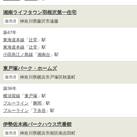
湘南ライフタウン羽根沢第一住宅
神奈川県藤沢市遠藤
販売済
築47年
東海道本線
「
辻堂
」駅
東海道本線
「
辻堂
」駅
小田急江ノ島線
「
湘南台
」駅
東戸塚パーク・ホームズ
神奈川県横浜市戸塚区秋葉町
販売済
築36年
横須賀線
「
東戸塚
」駅
ブルーライン
「
舞岡
」駅
ブルーライン
「
下永谷
」駅
伊勢佐木南パークハウス弐番館
神奈川県横浜市南区南吉田町
販売済