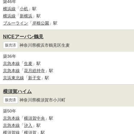
築46年
横浜線
「
小机
」駅
横浜線
「
新横浜
」駅
ブルーライン
「
岸根公園
」駅
NICEアーバン鶴見
神奈川県横浜市鶴見区生麦
販売済
築36年
京急本線
「
生麦
」駅
京急本線
「
花月総持寺
」駅
京浜東北線
「
新子安
」駅
横須賀ハイム
神奈川県横須賀市小川町
販売済
築50年
京急本線
「
横須賀中央
」駅
京急本線
「
汐入
」駅
横須賀線
「
横須賀
」駅