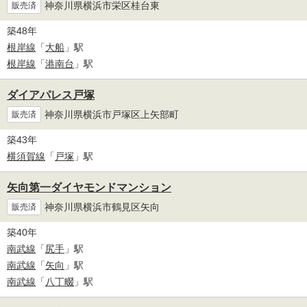
神奈川県横浜市栄区桂台東
販売済
築48年
根岸線
「
大船
」駅
根岸線
「
港南台
」駅
ダイアパレス戸塚
神奈川県横浜市戸塚区上矢部町
販売済
築43年
横須賀線
「
戸塚
」駅
矢向第一ダイヤモンドマンション
神奈川県横浜市鶴見区矢向
販売済
築40年
南武線
「
尻手
」駅
南武線
「
矢向
」駅
南武線
「
八丁畷
」駅