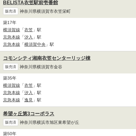
BELISTA衣笠駅前壱番館
神奈川県横須賀市衣笠栄町
販売済
築17年
横須賀線
「
衣笠
」駅
京急本線
「
汐入
」駅
京急本線
「
横須賀中央
」駅
コモンシティ湘南衣笠センターリッジ棟
神奈川県横須賀市金谷
販売済
築35年
横須賀線
「
衣笠
」駅
京急本線
「
汐入
」駅
京急本線
「
逸見
」駅
希望ヶ丘第3コーポラス
神奈川県横浜市旭区東希望が丘
販売済
築50年