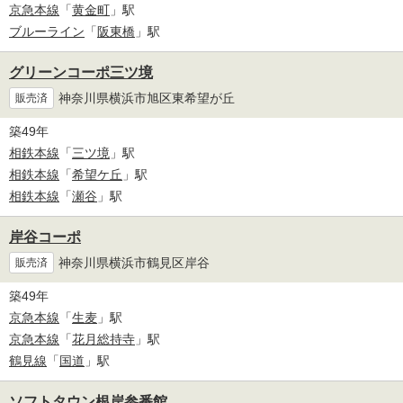
京急本線
「
黄金町
」駅
ブルーライン
「
阪東橋
」駅
グリーンコーポ三ツ境
神奈川県横浜市旭区東希望が丘
販売済
築49年
相鉄本線
「
三ツ境
」駅
相鉄本線
「
希望ケ丘
」駅
相鉄本線
「
瀬谷
」駅
岸谷コーポ
神奈川県横浜市鶴見区岸谷
販売済
築49年
京急本線
「
生麦
」駅
京急本線
「
花月総持寺
」駅
鶴見線
「
国道
」駅
ソフトタウン根岸参番館