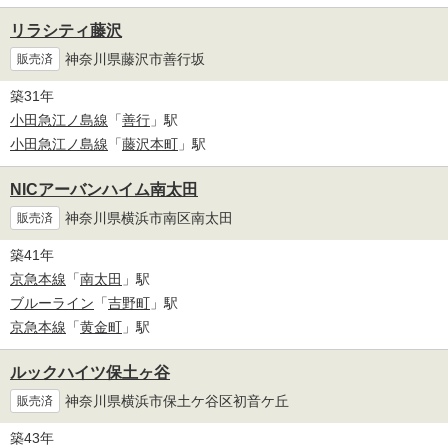
リラシティ藤沢
神奈川県藤沢市善行坂
販売済
築31年
小田急江ノ島線
「
善行
」駅
小田急江ノ島線
「
藤沢本町
」駅
NICアーバンハイム南太田
神奈川県横浜市南区南太田
販売済
築41年
京急本線
「
南太田
」駅
ブルーライン
「
吉野町
」駅
京急本線
「
黄金町
」駅
ルックハイツ保土ヶ谷
神奈川県横浜市保土ケ谷区初音ケ丘
販売済
築43年