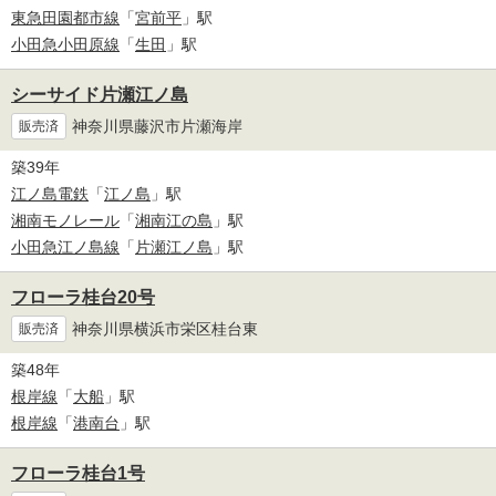
東急田園都市線
「
宮前平
」駅
小田急小田原線
「
生田
」駅
シーサイド片瀬江ノ島
神奈川県藤沢市片瀬海岸
販売済
築39年
江ノ島電鉄
「
江ノ島
」駅
湘南モノレール
「
湘南江の島
」駅
小田急江ノ島線
「
片瀬江ノ島
」駅
フローラ桂台20号
神奈川県横浜市栄区桂台東
販売済
築48年
根岸線
「
大船
」駅
根岸線
「
港南台
」駅
フローラ桂台1号