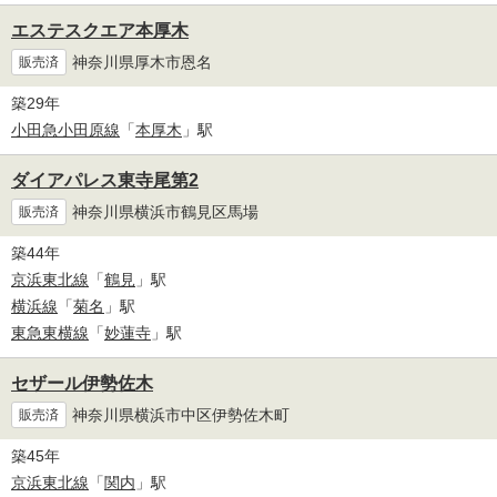
エステスクエア本厚木
神奈川県厚木市恩名
販売済
築29年
小田急小田原線
「
本厚木
」駅
ダイアパレス東寺尾第2
神奈川県横浜市鶴見区馬場
販売済
築44年
京浜東北線
「
鶴見
」駅
横浜線
「
菊名
」駅
東急東横線
「
妙蓮寺
」駅
セザール伊勢佐木
神奈川県横浜市中区伊勢佐木町
販売済
築45年
京浜東北線
「
関内
」駅