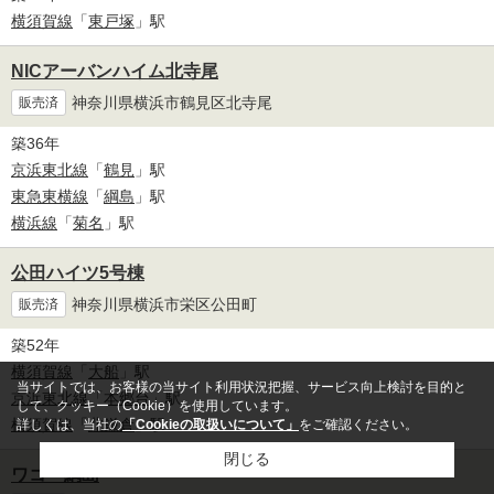
横須賀線
「
東戸塚
」駅
NICアーバンハイム北寺尾
神奈川県横浜市鶴見区北寺尾
販売済
築36年
京浜東北線
「
鶴見
」駅
東急東横線
「
綱島
」駅
横浜線
「
菊名
」駅
公田ハイツ5号棟
神奈川県横浜市栄区公田町
販売済
築52年
横須賀線
「
大船
」駅
当サイトでは、お客様の当サイト利用状況把握、サービス向上検討を目的と
京浜東北線
「
本郷台
」駅
して、クッキー（Cookie）を使用しています。
横須賀線
「
北鎌倉
」駅
詳しくは、当社の
「Cookieの取扱いについて」
をご確認ください。
閉じる
ワコー綱島