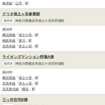
根岸線
「
山手
」駅
クリオ保土ヶ谷参番館
神奈川県横浜市保土ケ谷区狩場町
販売済
築36年
横須賀線
「
保土ケ谷
」駅
相鉄本線
「
星川
」駅
京急本線
「
井土ヶ谷
」駅
ライオンズマンション狩場A棟
神奈川県横浜市保土ケ谷区狩場町
販売済
築43年
横須賀線
「
保土ケ谷
」駅
京急本線
「
井土ヶ谷
」駅
京浜東北線
「
横浜
」駅
三ッ沢住宅B棟