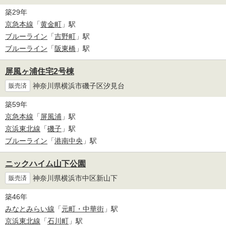
築29年
京急本線
「
黄金町
」駅
ブルーライン
「
吉野町
」駅
ブルーライン
「
阪東橋
」駅
屏風ヶ浦住宅2号棟
神奈川県横浜市磯子区汐見台
販売済
築59年
京急本線
「
屏風浦
」駅
京浜東北線
「
磯子
」駅
ブルーライン
「
港南中央
」駅
ニックハイム山下公園
神奈川県横浜市中区新山下
販売済
築46年
みなとみらい線
「
元町・中華街
」駅
京浜東北線
「
石川町
」駅