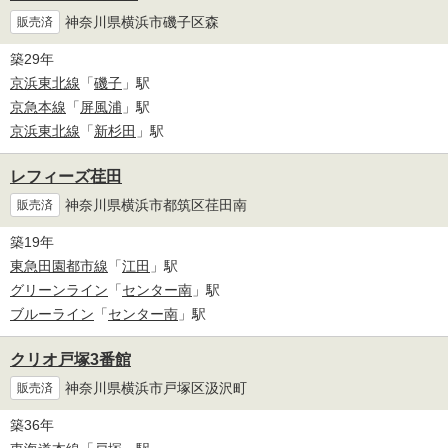
神奈川県横浜市磯子区森
販売済
築29年
京浜東北線
「
磯子
」駅
京急本線
「
屏風浦
」駅
京浜東北線
「
新杉田
」駅
レフィーズ荏田
神奈川県横浜市都筑区荏田南
販売済
築19年
東急田園都市線
「
江田
」駅
グリーンライン
「
センター南
」駅
ブルーライン
「
センター南
」駅
クリオ戸塚3番館
神奈川県横浜市戸塚区汲沢町
販売済
築36年