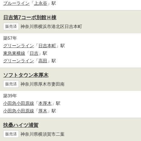
ブルーライン
「
上永谷
」駅
日吉第7コーポ別館Ｈ棟
神奈川県横浜市港北区日吉本町
販売済
築57年
グリーンライン
「
日吉本町
」駅
東急東横線
「
日吉
」駅
グリーンライン
「
高田
」駅
ソフトタウン本厚木
神奈川県厚木市妻田南
販売済
築39年
小田急小田原線
「
本厚木
」駅
小田急小田原線
「
厚木
」駅
扶桑ハイツ浦賀
神奈川県横須賀市二葉
販売済