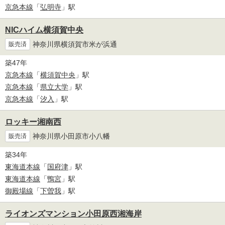
京急本線
「
弘明寺
」駅
NICハイム横須賀中央
神奈川県横須賀市米が浜通
販売済
築47年
京急本線
「
横須賀中央
」駅
京急本線
「
県立大学
」駅
京急本線
「
汐入
」駅
ロッキー湘南西
神奈川県小田原市小八幡
販売済
築34年
東海道本線
「
国府津
」駅
東海道本線
「
鴨宮
」駅
御殿場線
「
下曽我
」駅
ライオンズマンション小田原西湘海岸