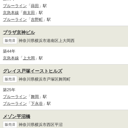
ブルーライン
「
蒔田
」駅
京急本線
「
南太田
」駅
ブルーライン
「
吉野町
」駅
プラザ京神ビル
神奈川県横浜市港南区上大岡西
販売済
築44年
京急本線
「
上大岡
」駅
グレイス戸塚イーストヒルズ
神奈川県横浜市戸塚区舞岡町
販売済
築25年
ブルーライン
「
舞岡
」駅
ブルーライン
「
下永谷
」駅
メゾン平沼橋
神奈川県横浜市西区平沼
販売済