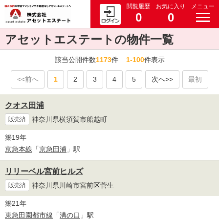
閲覧履歴
お気に入り
メニュー
0
0
アセットエステートの物件一覧
該当公開件数
1173
件
1-100
件表示
<<前へ
1
2
3
4
5
次へ>>
最初
クオス田浦
神奈川県横須賀市船越町
販売済
築19年
京急本線
「
京急田浦
」駅
リリーベル宮前ヒルズ
神奈川県川崎市宮前区菅生
販売済
築21年
東急田園都市線
「
溝の口
」駅