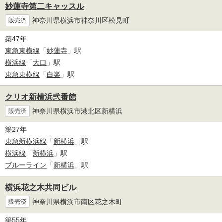
妙蓮寺第二キャッスル
神奈川県横浜市神奈川区松見町
販売済
築47年
東急東横線
「
妙蓮寺
」駅
横浜線
「
大口
」駅
東急東横線
「
白楽
」駅
クリオ新横浜弐番館
神奈川県横浜市港北区新横浜
販売済
築27年
東急新横浜線
「
新横浜
」駅
横浜線
「
新横浜
」駅
ブルーライン
「
新横浜
」駅
横浜花之木共同ビル
神奈川県横浜市南区花之木町
販売済
築55年