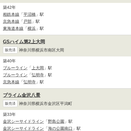
築42年
相鉄本線
「
平沼橋
」駅
京急本線
「
戸部
」駅
東海道本線
「
横浜
」駅
GSハイム第2上大岡
神奈川県横浜市南区大岡
販売済
築40年
ブルーライン
「
上大岡
」駅
ブルーライン
「
弘明寺
」駅
京急本線
「
弘明寺
」駅
プライム金沢八景
神奈川県横浜市金沢区平潟町
販売済
築33年
金沢シーサイドライン
「
野島公園
」駅
金沢シーサイドライン
「
海の公園南口
」駅