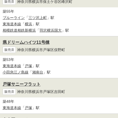
神奈川県横浜市保土ケ谷区峰沢町
販売済
築55年
ブルーライン
「
三ツ沢上町
」駅
東海道本線
「
横浜
」駅
相模鉄道相鉄新横浜
「
羽沢横浜国大
」駅
県ドリームハイツ11号棟
神奈川県横浜市戸塚区俣野町
販売済
築53年
東海道本線
「
戸塚
」駅
小田急江ノ島線
「
湘南台
」駅
戸塚サニーフラット
神奈川県横浜市戸塚区吉田町
販売済
築48年
東海道本線
「
戸塚
」駅