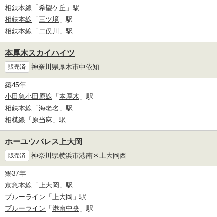
相鉄本線
「
希望ケ丘
」駅
相鉄本線
「
三ツ境
」駅
相鉄本線
「
二俣川
」駅
本厚木スカイハイツ
神奈川県厚木市中依知
販売済
築45年
小田急小田原線
「
本厚木
」駅
相鉄本線
「
海老名
」駅
相模線
「
原当麻
」駅
ホーユウパレス上大岡
神奈川県横浜市港南区上大岡西
販売済
築37年
京急本線
「
上大岡
」駅
ブルーライン
「
上大岡
」駅
ブルーライン
「
港南中央
」駅