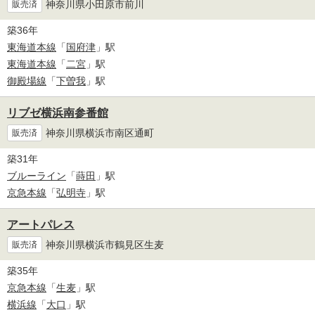
神奈川県小田原市前川
販売済
築36年
東海道本線
「
国府津
」駅
東海道本線
「
二宮
」駅
御殿場線
「
下曽我
」駅
リブゼ横浜南参番館
神奈川県横浜市南区通町
販売済
築31年
ブルーライン
「
蒔田
」駅
京急本線
「
弘明寺
」駅
アートパレス
神奈川県横浜市鶴見区生麦
販売済
築35年
京急本線
「
生麦
」駅
横浜線
「
大口
」駅