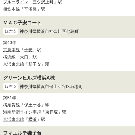
ブルーライン
「
三ツ沢上町
」駅
相鉄本線
「
平沼橋
」駅
ＭＡＣ子安コート
神奈川県横浜市神奈川区七島町
販売済
築40年
京急本線
「
子安
」駅
横浜線
「
大口
」駅
京浜東北線
「
新子安
」駅
グリーンヒルズ横浜A棟
神奈川県横浜市保土ケ谷区狩場町
販売済
築51年
横須賀線
「
保土ケ谷
」駅
湘南新宿ライン宇須
「
東戸塚
」駅
京浜東北線
「
横浜
」駅
フィエルテ磯子台