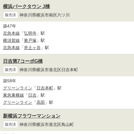
横浜パークタウン J棟
神奈川県横浜市南区六ツ川
販売済
築47年
京急本線
「
弘明寺
」駅
横須賀線
「
東戸塚
」駅
京急本線
「
井土ヶ谷
」駅
日吉第7コーポG棟
神奈川県横浜市港北区日吉本町
販売済
築58年
グリーンライン
「
日吉本町
」駅
東急東横線
「
日吉
」駅
グリーンライン
「
高田
」駅
新横浜フラワーマンション
神奈川県横浜市港北区鳥山町
販売済