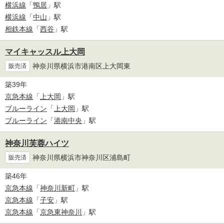
横浜線
「
鴨居
」駅
横浜線
「
中山
」駅
相鉄本線
「
西谷
」駅
マイキャッスル上大岡
神奈川県横浜市港南区上大岡東
販売済
築39年
京急本線
「
上大岡
」駅
ブルーライン
「
上大岡
」駅
ブルーライン
「
港南中央
」駅
神奈川芙蓉ハイツ
神奈川県横浜市神奈川区浦島町
販売済
築46年
京急本線
「
神奈川新町
」駅
京急本線
「
子安
」駅
京急本線
「
京急東神奈川
」駅