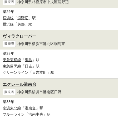
神奈川県相模原市中央区淵野辺
販売済
築29年
横浜線
「
淵野辺
」駅
横浜線
「
矢部
」駅
ヴィラクローバー
神奈川県横浜市港北区綱島東
販売済
築38年
東急東横線
「
綱島
」駅
東急目黒線
「
日吉
」駅
グリーンライン
「
日吉本町
」駅
エクレール港南台
神奈川県横浜市港南区日野
販売済
築38年
京浜東北線
「
港南台
」駅
ブルーライン
「
港南中央
」駅