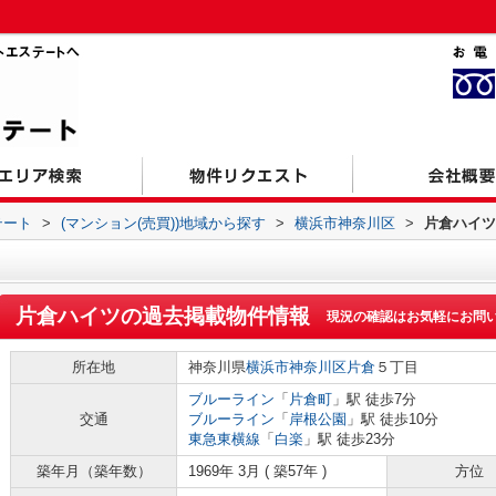
テート
>
(マンション(売買))地域から探す
>
横浜市神奈川区
>
片倉ハイツ
片倉ハイツ
の過去掲載物件情報
現況の確認はお気軽にお問
所在地
神奈川県
横浜市神奈川区
片倉
５丁目
ブルーライン
「
片倉町
」駅 徒歩7分
交通
ブルーライン
「
岸根公園
」駅 徒歩10分
東急東横線
「
白楽
」駅 徒歩23分
築年月（築年数）
1969年 3月 ( 築57年 )
方位