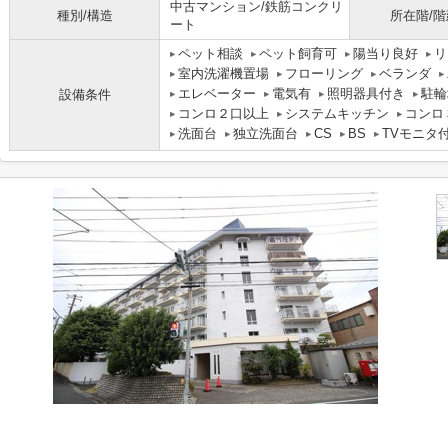
中古マンション/鉄筋コンクリ
種別/構造
所在階/階
ート
ペット相談
ペット飼育可
陽当り良好
リ
室内洗濯機置場
フローリング
ベランダ
エレベーター
電気有
照明器具付き
駐輪
設備条件
コンロ２口以上
システムキッチン
コンロ
洗面台
独立洗面台
CS
BS
TVモニタ