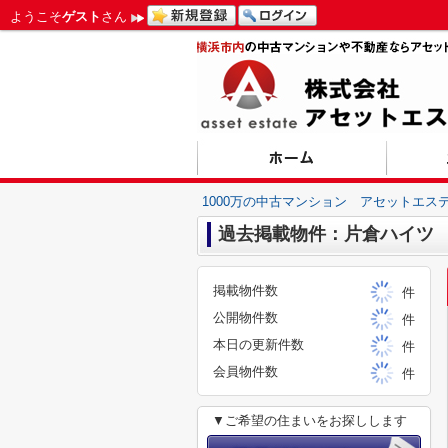
ようこそ
ゲスト
さん
1000万の中古マンション アセットエス
過去掲載物件：片倉ハイツ
掲載物件数
件
公開物件数
件
本日の更新件数
件
会員物件数
件
▼ご希望の住まいをお探しします