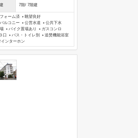
建
7階/ 7階建
フォーム済
眺望良好
バルコニー
公営水道
公共下水
場
バイク置場あり
ガスコンロ
３口
バス・トイレ別
追焚機能浴室
付インターホン