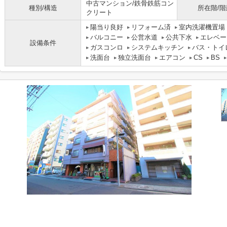
中古マンション/鉄骨鉄筋コン
種別/構造
所在階/階
クリート
陽当り良好
リフォーム済
室内洗濯機置場
バルコニー
公営水道
公共下水
エレベー
設備条件
ガスコンロ
システムキッチン
バス・トイ
洗面台
独立洗面台
エアコン
CS
BS