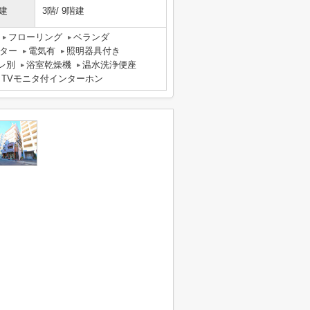
建
3階/ 9階建
フローリング
ベランダ
ター
電気有
照明器具付き
レ別
浴室乾燥機
温水洗浄便座
TVモニタ付インターホン