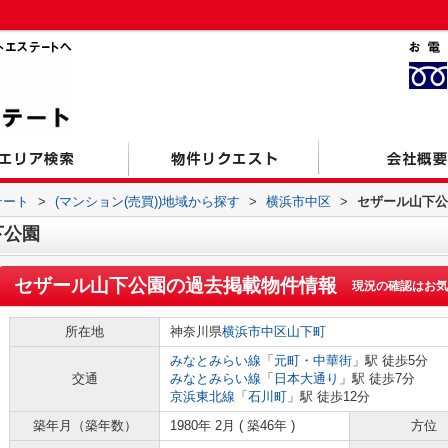
テート
>
(マンション(売買))地域から探す
>
横浜市中区
>
セザール山下公
下公園
セザール山下公園
の過去掲載物件情報
現況の確認はお気
所在地
神奈川県
横浜市中区
山下町
みなとみらい線
「
元町・中華街
」駅 徒歩5分
交通
みなとみらい線
「
日本大通り
」駅 徒歩7分
京浜東北線
「
石川町
」駅 徒歩12分
築年月（築年数）
1980年 2月 ( 築46年 )
方位