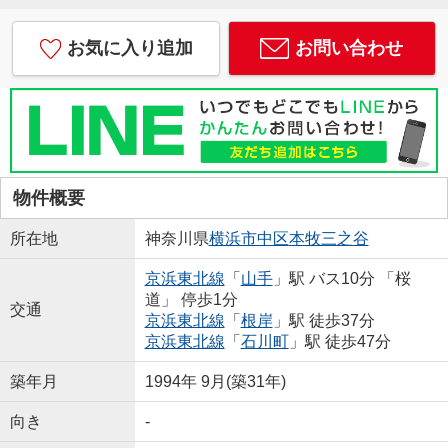
お気に入り追加
お問い合わせ
物件概要
所在地
神奈川県
横浜市中区
本牧三之谷
京浜東北線
「
山手
」駅 バス10分 「桜
道」 停歩1分
交通
京浜東北線
「
根岸
」駅 徒歩37分
京浜東北線
「
石川町
」駅 徒歩47分
築年月
1994年 9月(築31年)
向き
-