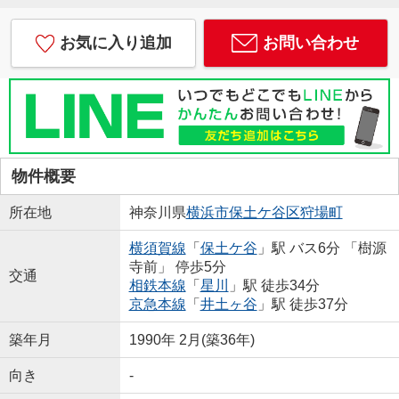
お気に入り追加
お問い合わせ
物件概要
所在地
神奈川県
横浜市保土ケ谷区
狩場町
横須賀線
「
保土ケ谷
」駅 バス6分 「樹源
寺前」 停歩5分
交通
相鉄本線
「
星川
」駅 徒歩34分
京急本線
「
井土ヶ谷
」駅 徒歩37分
築年月
1990年 2月(築36年)
向き
-