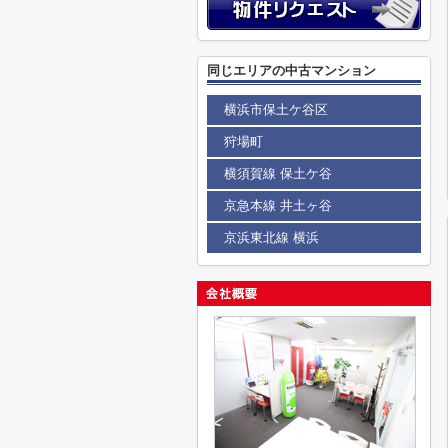
同じエリアの中古マンション
横浜市保土ケ谷区
狩場町
横須賀線 保土ケ谷
京急本線 井土ヶ谷
京浜東北線 横浜