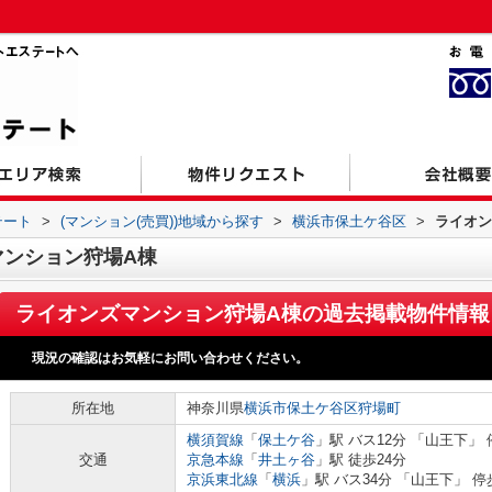
テート
>
(マンション(売買))地域から探す
>
横浜市保土ケ谷区
>
ライオン
マンション狩場A棟
ライオンズマンション狩場A棟
の過去掲載物件情報
現況の確認はお気軽にお問い合わせください。
所在地
神奈川県
横浜市保土ケ谷区
狩場町
横須賀線
「
保土ケ谷
」駅 バス12分 「山王下」 
交通
京急本線
「
井土ヶ谷
」駅 徒歩24分
京浜東北線
「
横浜
」駅 バス34分 「山王下」 停