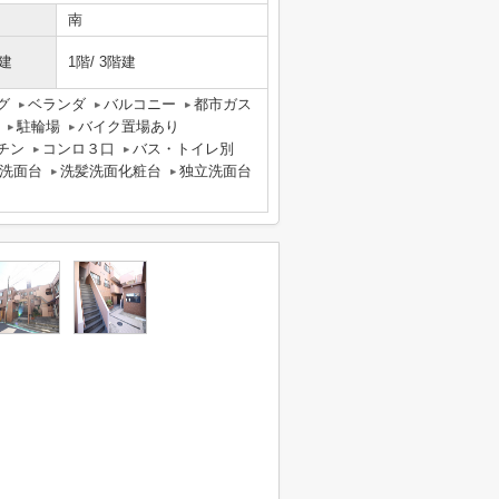
南
建
1階/ 3階建
グ
ベランダ
バルコニー
都市ガス
駐輪場
バイク置場あり
チン
コンロ３口
バス・トイレ別
洗面台
洗髪洗面化粧台
独立洗面台