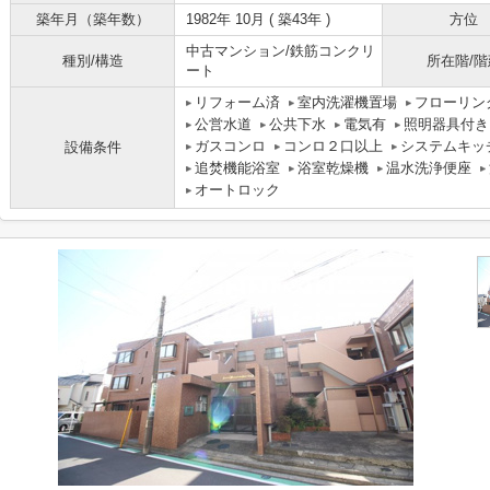
築年月（築年数）
1982年 10月 ( 築43年 )
方位
中古マンション/鉄筋コンクリ
種別/構造
所在階/階
ート
リフォーム済
室内洗濯機置場
フローリン
公営水道
公共下水
電気有
照明器具付き
ガスコンロ
コンロ２口以上
システムキッ
設備条件
追焚機能浴室
浴室乾燥機
温水洗浄便座
オートロック