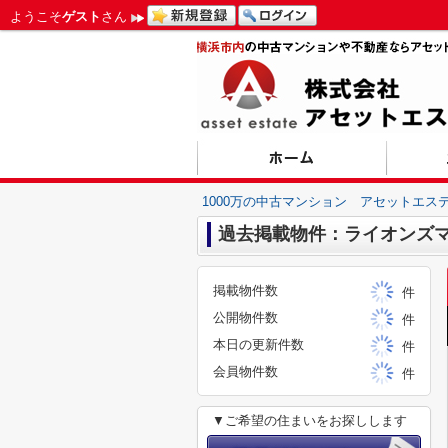
ようこそ
ゲスト
さん
1000万の中古マンション アセットエス
過去掲載物件：ライオンズ
掲載物件数
件
公開物件数
件
本日の更新件数
件
会員物件数
件
▼ご希望の住まいをお探しします