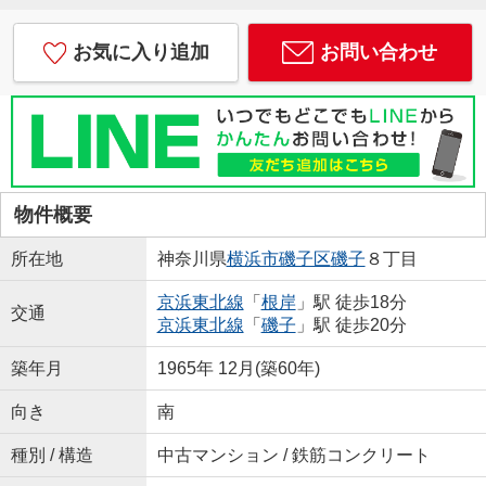
お気に入り追加
お問い合わせ
物件概要
所在地
神奈川県
横浜市磯子区
磯子
８丁目
京浜東北線
「
根岸
」駅 徒歩18分
交通
京浜東北線
「
磯子
」駅 徒歩20分
築年月
1965年 12月(築60年)
向き
南
種別 / 構造
中古マンション / 鉄筋コンクリート