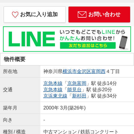
お気に入り追加
お問い合わせ
物件概要
所在地
神奈川県
横浜市金沢区
富岡西
４丁目
京急本線
「
京急富岡
」駅 徒歩14分
交通
京急本線
「
能見台
」駅 徒歩20分
京浜東北線
「
新杉田
」駅 徒歩34分
築年月
2000年 3月(築26年)
向き
-
種別 / 構造
中古マンション / 鉄筋コンクリート