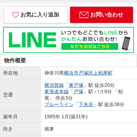
お気に入り追加
お問い合わせ
物件概要
所在地
神奈川県
横浜市戸塚区
上柏尾町
横須賀線
「
東戸塚
」駅 徒歩20分
東海道本線
「
戸塚
」駅 バス9分 「柏
交通
尾」 停歩3分
ブルーライン
「
下永谷
」駅 徒歩38分
築年月
1995年 1月(築31年)
向き
南東