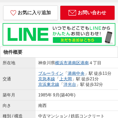
お気に入り追加
お問い合わせ
物件概要
所在地
神奈川県
横浜市港南区
港南
４丁目
ブルーライン
「
港南中央
」駅 徒歩11分
交通
京急本線
「
上大岡
」駅 徒歩21分
京浜東北線
「
洋光台
」駅 徒歩32分
築年月
1985年 9月(築40年)
向き
南西
種別 / 構造
中古マンション / 鉄筋コンクリート