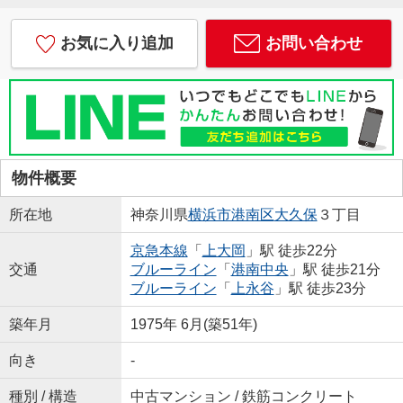
お気に入り追加
お問い合わせ
物件概要
所在地
神奈川県
横浜市港南区
大久保
３丁目
京急本線
「
上大岡
」駅 徒歩22分
交通
ブルーライン
「
港南中央
」駅 徒歩21分
ブルーライン
「
上永谷
」駅 徒歩23分
築年月
1975年 6月(築51年)
向き
-
種別 / 構造
中古マンション / 鉄筋コンクリート