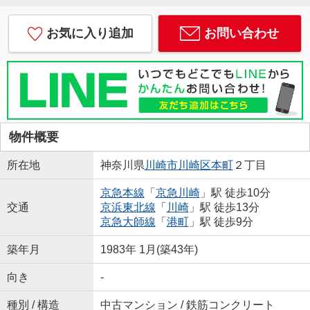
お気に入り追加
お問い合わせ
物件概要
所在地
神奈川県
川崎市川崎区
本町
２丁目
京急本線
「
京急川崎
」駅 徒歩10分
交通
京浜東北線
「
川崎
」駅 徒歩13分
京急大師線
「
港町
」駅 徒歩9分
築年月
1983年 1月(築43年)
向き
-
種別 / 構造
中古マンション / 鉄筋コンクリート