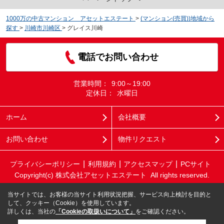
1000万の中古マンション アセットエステート
>
(マンション(売買))地域から
探す
>
川崎市川崎区
>
グレイス川崎
電話でお問い合わせ
営業時間：
9:00～19:00
定休日：
水曜日
ホーム
会社概要
お問い合わせ
物件リクエスト
プライバシーポリシー
利用規約
アクセスマップ
PCサイト
Copyright(c) 株式会社アセットエステート All rights reserved.
当サイトでは、お客様の当サイト利用状況把握、サービス向上検討を目的と
して、クッキー（Cookie）を使用しています。
詳しくは、当社の
「Cookieの取扱いについて」
をご確認ください。