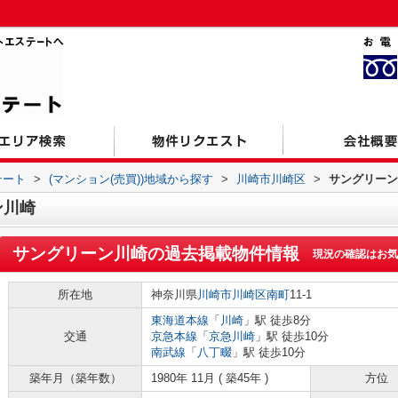
テート
>
(マンション(売買))地域から探す
>
川崎市川崎区
>
サングリーン
ン川崎
サングリーン川崎
の過去掲載物件情報
現況の確認はお気
所在地
神奈川県
川崎市川崎区
南町
11-1
東海道本線
「
川崎
」駅 徒歩8分
交通
京急本線
「
京急川崎
」駅 徒歩10分
南武線
「
八丁畷
」駅 徒歩10分
築年月（築年数）
1980年 11月 ( 築45年 )
方位