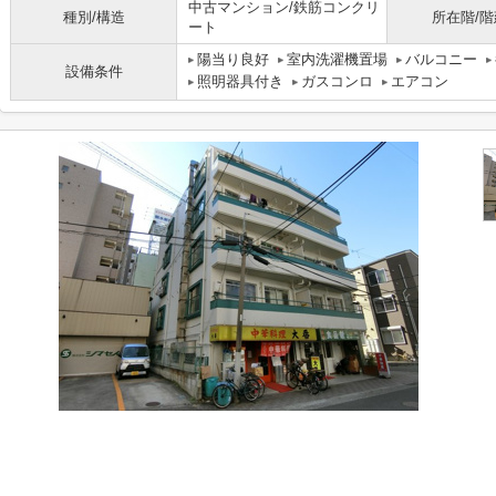
中古マンション/鉄筋コンクリ
種別/構造
所在階/階
ート
陽当り良好
室内洗濯機置場
バルコニー
設備条件
照明器具付き
ガスコンロ
エアコン