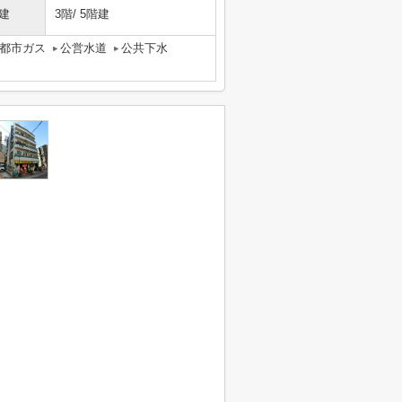
建
3階/ 5階建
都市ガス
公営水道
公共下水