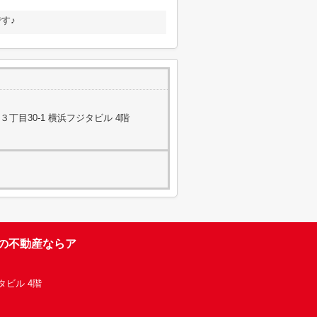
す♪
丁目30-1 横浜フジタビル 4階
台の不動産ならア
タビル 4階