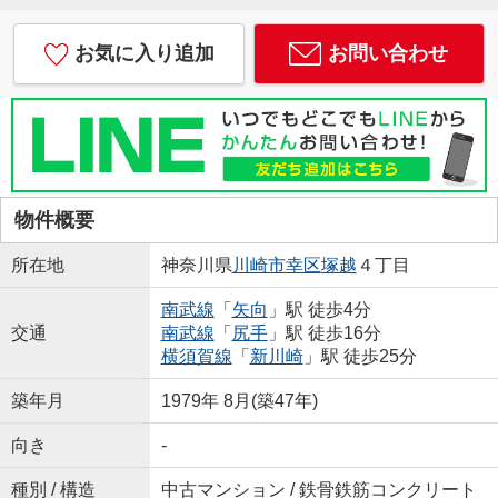
お気に入り追加
お問い合わせ
物件概要
所在地
神奈川県
川崎市幸区
塚越
４丁目
南武線
「
矢向
」駅 徒歩4分
交通
南武線
「
尻手
」駅 徒歩16分
横須賀線
「
新川崎
」駅 徒歩25分
築年月
1979年 8月(築47年)
向き
-
種別 / 構造
中古マンション / 鉄骨鉄筋コンクリート