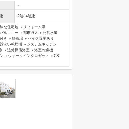
-
建
2階/ 4階建
静な住宅地
リフォーム済
バルコニー
都市ガス
公営水道
付き
駐輪場
バイク置場あり
器洗い乾燥機
システムキッチン
別
追焚機能浴室
浴室乾燥機
ン
ウォークインクロゼット
CS