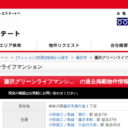
テート
>
(マンション(売買))地域から探す
>
藤沢市
>
藤沢グリーンライフ
ンライフマンション
藤沢グリーンライフマンション
の過去掲載物件情
現況の確認はお気軽にお問い合わせください。
所在地
神奈川県
藤沢市
善行坂
１丁目
小田急江ノ島線
「
善行
」駅 徒歩7分
交通
小田急江ノ島線
「
藤沢本町
」駅 徒歩27分
小田急江ノ島線
「
六会日大前
」駅 徒歩41分