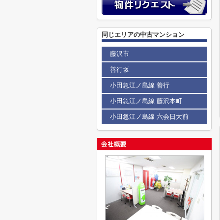
同じエリアの中古マンション
藤沢市
善行坂
小田急江ノ島線 善行
小田急江ノ島線 藤沢本町
小田急江ノ島線 六会日大前