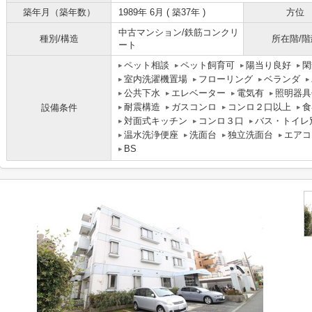
築年月（築年数）
1989年 6月 ( 築37年 )
方位
中古マンション/鉄筋コンクリ
種別/構造
所在階/階
ート
ペット相談
ペット飼育可
陽当り良好
閑
室内洗濯機置場
フローリング
ベランダ
公共下水
エレベーター
電気有
照明器具
耐震構造
ガスコンロ
コンロ２口以上
食
設備条件
対面式キッチン
コンロ３口
バス・トイレ
温水洗浄便座
洗面台
独立洗面台
エアコ
BS