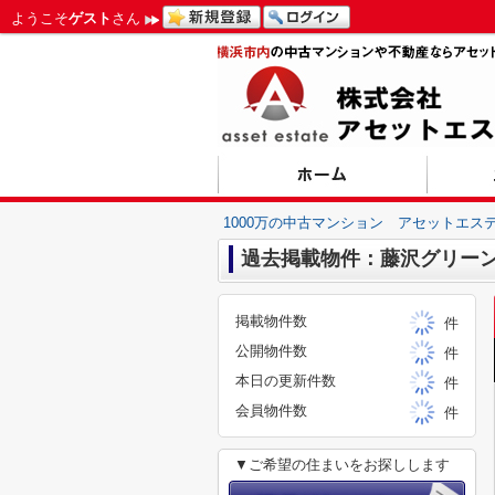
ようこそ
ゲスト
さん
1000万の中古マンション アセットエス
過去掲載物件：藤沢グリー
掲載物件数
件
公開物件数
件
本日の更新件数
件
会員物件数
件
▼ご希望の住まいをお探しします