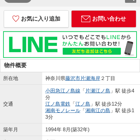
お気に入り追加
お問い合わせ
物件概要
所在地
神奈川県
藤沢市
片瀬海岸
２丁目
小田急江ノ島線
「
片瀬江ノ島
」駅 徒歩4
分
交通
江ノ島電鉄
「
江ノ島
」駅 徒歩12分
湘南モノレール
「
湘南江の島
」駅 徒歩1
3分
築年月
1994年 8月(築32年)