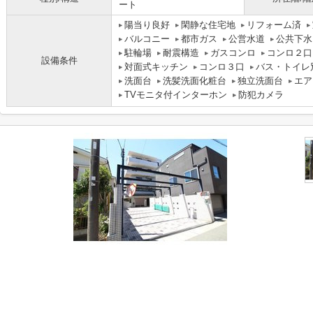
ート
陽当り良好
閑静な住宅地
リフォーム済
バルコニー
都市ガス
公営水道
公共下水
駐輪場
耐震構造
ガスコンロ
コンロ２口
設備条件
対面式キッチン
コンロ３口
バス・トイレ
洗面台
洗髪洗面化粧台
独立洗面台
エア
TVモニタ付インターホン
防犯カメラ