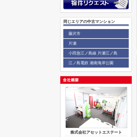
同じエリアの中古マンション
藤沢市
片瀬
小田急江ノ島線 片瀬江ノ島
江ノ島電鉄 湘南海岸公園
株式会社アセットエステート