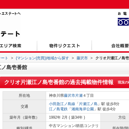
テート
>
(マンション(売買))地域から探す
>
藤沢市
>
クリオ片瀬江ノ島壱
江ノ島壱番館
クリオ片瀬江ノ島壱番館
の過去掲載物件情報
現況の
所在地
神奈川県
藤沢市
片瀬
４丁目
小田急江ノ島線
「
片瀬江ノ島
」駅 徒歩8分
交通
江ノ島電鉄
「
湘南海岸公園
」駅 徒歩4分
築年月（築年数）
1992年 2月 ( 築34年 )
方位
中古マンション/鉄筋コンクリ
種別/構造
所在階/階