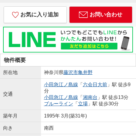
お気に入り追加
お問い合わせ
物件概要
所在地
神奈川県
藤沢市
亀井野
小田急江ノ島線
「
六会日大前
」駅 徒歩9
分
交通
小田急江ノ島線
「
湘南台
」駅 徒歩13分
ブルーライン
「
立場
」駅 徒歩30分
築年月
1995年 3月(築31年)
向き
南西