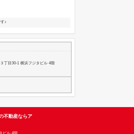
す♪
丁目30-1 横浜フジタビル 4階
台の不動産ならア
タビル 4階