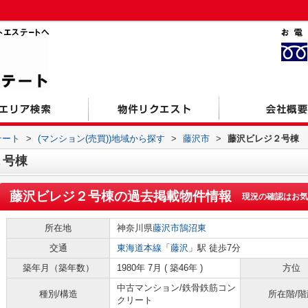
テート
>
(マンション(売買))地域から探す
>
藤沢市
>
藤沢ビレジ２号棟
２号棟
藤沢ビレジ２号棟
の過去掲載物件情報
現況の確認はお気
所在地
神奈川県
藤沢市
鵠沼東
交通
東海道本線
「
藤沢
」駅 徒歩7分
築年月（築年数）
1980年 7月 ( 築46年 )
方位
中古マンション/鉄骨鉄筋コン
種別/構造
所在階/階
クリート