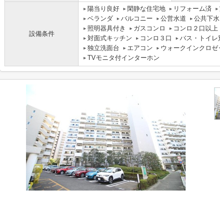
陽当り良好
閑静な住宅地
リフォーム済
ベランダ
バルコニー
公営水道
公共下水
照明器具付き
ガスコンロ
コンロ２口以上
設備条件
対面式キッチン
コンロ３口
バス・トイレ
独立洗面台
エアコン
ウォークインクロゼ
TVモニタ付インターホン