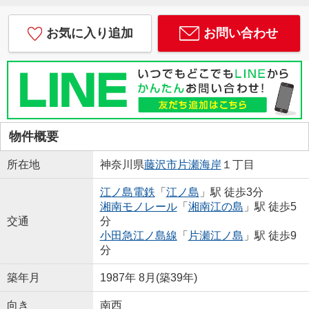
お気に入り追加
お問い合わせ
物件概要
所在地
神奈川県
藤沢市
片瀬海岸
１丁目
江ノ島電鉄
「
江ノ島
」駅 徒歩3分
湘南モノレール
「
湘南江の島
」駅 徒歩5
交通
分
小田急江ノ島線
「
片瀬江ノ島
」駅 徒歩9
分
築年月
1987年 8月(築39年)
向き
南西