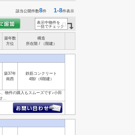
8
1-8
該当公開件数
件
件表示
表示中物件を
一括でチェック
築年数
構造
方位
所在階 / （階建）
築37年
鉄筋コンクリート
南西
4階/（6階建）
ら、物件の購入もスムーズです♪小田
..