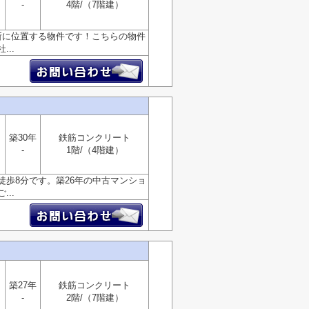
-
4階/（7階建）
所に位置する物件です！こちらの物件
..
築30年
鉄筋コンクリート
-
1階/（4階建）
歩8分です。築26年の中古マンショ
..
築27年
鉄筋コンクリート
-
2階/（7階建）