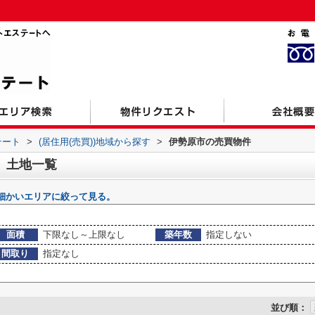
テート
>
(居住用(売買))地域から探す
>
伊勢原市の売買物件
、土地一覧
細かいエリアに絞って見る。
面積
下限なし～上限なし
築年数
指定しない
間取り
指定なし
並び順：