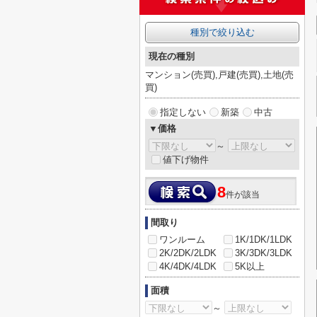
種別で絞り込む
現在の種別
マンション(売買),戸建(売買),土地(売
買)
指定しない
新築
中古
▼価格
～
値下げ物件
8
件が該当
間取り
ワンルーム
1K/1DK/1LDK
2K/2DK/2LDK
3K/3DK/3LDK
4K/4DK/4LDK
5K以上
面積
～