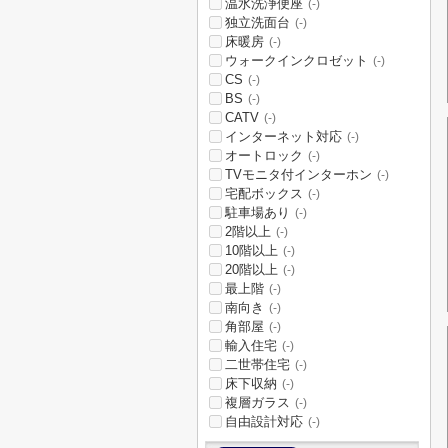
温水洗浄便座
(-)
独立洗面台
(-)
床暖房
(-)
ウォークインクロゼット
(-)
CS
(-)
BS
(-)
CATV
(-)
インターネット対応
(-)
オートロック
(-)
TVモニタ付インターホン
(-)
宅配ボックス
(-)
駐車場あり
(-)
2階以上
(-)
10階以上
(-)
20階以上
(-)
最上階
(-)
南向き
(-)
角部屋
(-)
輸入住宅
(-)
二世帯住宅
(-)
床下収納
(-)
複層ガラス
(-)
自由設計対応
(-)