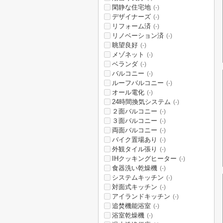
閑静な住宅地
(-)
デザイナーズ
(-)
リフォーム済
(-)
リノベーション済
(-)
眺望良好
(-)
メゾネット
(-)
ベランダ
(-)
バルコニー
(-)
ルーフバルコニー
(-)
オール電化
(-)
24時間換気システム
(-)
２面バルコニー
(-)
３面バルコニー
(-)
両面バルコニー
(-)
バイク置場あり
(-)
外観タイル張り
(-)
IHクッキングヒーター
(-)
食器洗い乾燥機
(-)
システムキッチン
(-)
対面式キッチン
(-)
アイランドキッチン
(-)
追焚機能浴室
(-)
浴室乾燥機
(-)