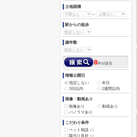
土地面積
～
駅からの徒歩
築年数
8
件が該当
情報公開日
指定しない
本日
3日以内
1週間以内
画像・動画あり
画像あり
動画あり
パノラマあり
こだわり条件
ペット相談
(-)
陽当り良好
(-)