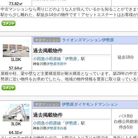
73.82㎡
中古マンションなら周りにどのような人が住んでいるかも知ることができま
駅から少し離れた、駅徒歩14分の物件です！アセットエステートはお客様が満.
ライオンズマンション伊勢原
中古マンション
過去掲載物件
徒歩18分
小田急小田原線
「
伊勢原
」駅
1LDK
神奈川県
伊勢原市
田中
57.64㎡
屋根や柱、梁や壁など主要構造部が耐火構造となっています。築29年の中
勢原に近い物件をお求めでしたら、地域の物件情報を豊富に取り扱っている当.
伊勢原ダイヤモンドマンション
中古マンション
過去掲載物件
バス8分
白根公民館前
小田急小田原線
「
伊勢原
」駅
3LDK
停歩5分
神奈川県
伊勢原市
白根
64.32㎡
エレベーター付きの物件なので、上階でも上り下りが楽です。身近に人を感