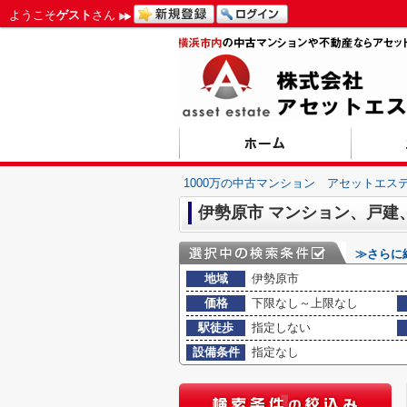
ようこそ
ゲスト
さん
1000万の中古マンション アセットエス
伊勢原市 マンション、戸建
≫さらに
地域
伊勢原市
価格
下限なし～上限なし
駅徒歩
指定しない
設備条件
指定なし