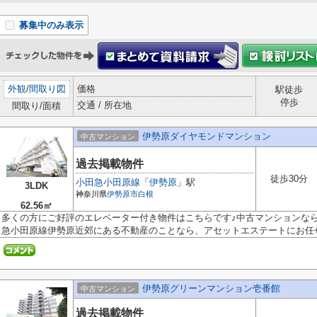
募集中のみ表示
外観
/
間取り図
価格
駅徒歩
停歩
交通 / 所在地
間取り/面積
伊勢原ダイヤモンドマンション
中古マンション
過去掲載物件
徒歩30分
小田急小田原線
「
伊勢原
」駅
3LDK
神奈川県
伊勢原市
白根
62.56㎡
多くの方にご好評のエレベーター付き物件はこちらです♪中古マンションな
急小田原線伊勢原近郊にある不動産のことなら、アセットエステートにお任せ.
伊勢原グリーンマンション壱番館
中古マンション
過去掲載物件