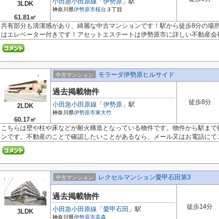
小田急小田原線
「
伊勢原
」駅
3LDK
神奈川県
伊勢原市
桜台
３丁目
61.81㎡
共有部分も清潔感があり、綺麗な中古マンションです！駅から徒歩8分の場
はエレベーター付きです！アセットエステートは伊勢原市に詳しい不動産会社.
モラーダ伊勢原ヒルサイド
中古マンション
過去掲載物件
徒歩8分
小田急小田原線
「
伊勢原
」駅
2LDK
神奈川県
伊勢原市
東大竹
60.17㎡
こちらは壁や柱や床などが耐火構造となっている物件です。物件から駅まで徒
ンです。不動産のことで確認したいことがあるなら、メール又はお電話にてご.
レクセルマンション愛甲石田第3
中古マンション
過去掲載物件
徒歩14分
小田急小田原線
「
愛甲石田
」駅
3LDK
神奈川県
伊勢原市
高森