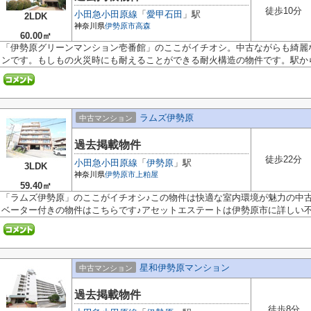
徒歩10分
小田急小田原線
「
愛甲石田
」駅
2LDK
神奈川県
伊勢原市
高森
60.00㎡
「伊勢原グリーンマンション壱番館」のここがイチオシ。中古ながらも綺麗
ンです。もしもの火災時にも耐えることができる耐火構造の物件です。駅から.
ラムズ伊勢原
中古マンション
過去掲載物件
徒歩22分
小田急小田原線
「
伊勢原
」駅
3LDK
神奈川県
伊勢原市
上粕屋
59.40㎡
「ラムズ伊勢原」のここがイチオシ♪この物件は快適な室内環境が魅力の中
ベーター付きの物件はこちらです♪アセットエステートは伊勢原市に詳しい不動
星和伊勢原マンション
中古マンション
過去掲載物件
徒歩8分