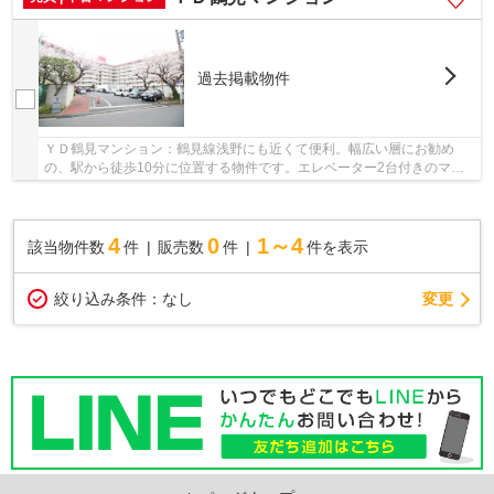
過去掲載物件
ＹＤ鶴見マンション：鶴見線浅野にも近くて便利。幅広い層にお勧め
の、駅から徒歩10分に位置する物件です。エレベーター2台付きのマン
ションなので、楽に上り下りできます。綺麗に整備...
4
0
1～4
該当物件数
件
販売数
件
件を表示
変更
絞り込み条件：
なし