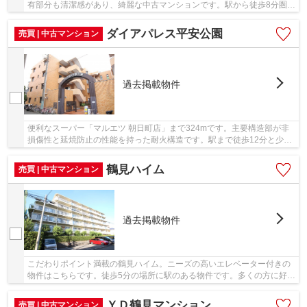
有部分も清潔感があり、綺麗な中古マンションです。駅から徒歩8分圏内
に立地しています。当社が取り扱っている物件...
ダイアパレス平安公園
売買 | 中古マンション
過去掲載物件
便利なスーパー「マルエツ 朝日町店」まで324mです。主要構造部が非
損傷性と延焼防止の性能を持った耐火構造です。駅まで徒歩12分と少し
離れた物件です。マンションにどんな人が住んで...
鶴見ハイム
売買 | 中古マンション
過去掲載物件
こだわりポイント満載の鶴見ハイム。ニーズの高いエレベーター付きの
物件はこちらです。徒歩5分の場所に駅のある物件です。多くの方に好評
な、清潔感のある室内が魅力の中古マンション...
ＹＤ鶴見マンション
売買 | 中古マンション