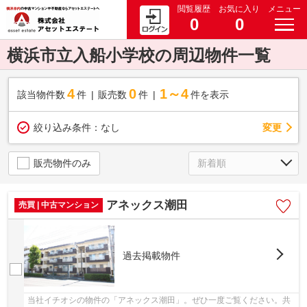
閲覧履歴
お気に入り
メニュー
0
0
横浜市立入船小学校の周辺物件一覧
4
0
1～4
該当物件数
件
販売数
件
件を表示
変更
絞り込み条件：
なし
販売物件のみ
アネックス潮田
売買 | 中古マンション
過去掲載物件
当社イチオシの物件の「アネックス潮田」。ぜひ一度ご覧ください。共