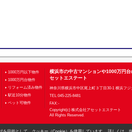
横浜市の中古マンションや1000万円
1000万円以下物件
セットエステート
1000万円台物件
リフォーム済み物件
神奈川県横浜市中区尾上町３丁目30-1 横浜フジ
駅近10分物件
TEL:045-225-8481
ペット可物件
FAX:-
Copyright(c) 株式会社アセットエステート
All Rights Reserved.
を目的として、クッキー（Cookie）を使用しています。
詳しくは、