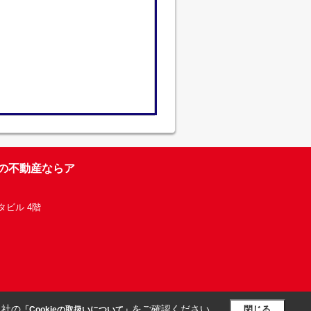
台の不動産ならア
タビル 4階
当社の
をご確認ください。
閉じる
「Cookieの取扱いについて」