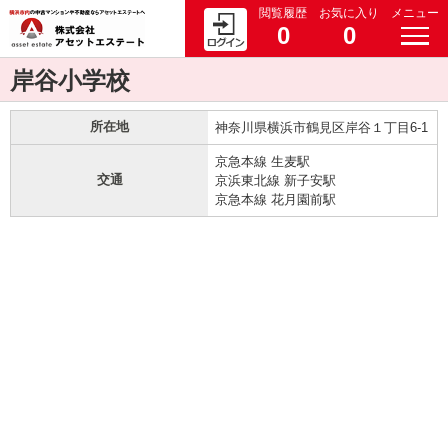
閲覧履歴
お気に入り
メニュー
0
0
岸谷小学校
所在地
神奈川県横浜市鶴見区岸谷１丁目6-1
京急本線 生麦駅
交通
京浜東北線 新子安駅
京急本線 花月園前駅