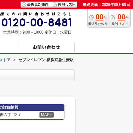
最終更新：2026年08月09日
00
00
件
件
最近見た物件
検討リスト
営業時間：9:00～19:00
定休日：水曜日
ストア
>
セブンイレブン 横浜京急生麦駅
の詳細情報
３丁目2-7
MAP
▼