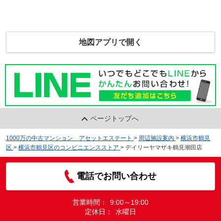
地図アプリで開く
ページトップへ
1000万の中古マンション アセットエステート
>
周辺施設案内
>
横浜市鶴見
区
>
横浜市鶴見区のコンビニエンスストア
>
デイリーヤマザキ鶴見潮田店
電話でお問い合わせ
営業時間：
9:00～19:00
定休日：
水曜日