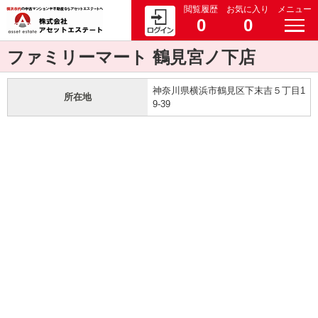
閲覧履歴
お気に入り
メニュー
0
0
ファミリーマート 鶴見宮ノ下店
神奈川県横浜市鶴見区下末吉５丁目1
所在地
9-39