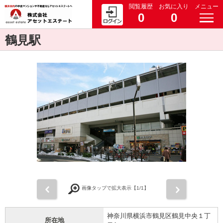
閲覧履歴
お気に入り
メニュー
0
0
鶴見駅
前
次
画像タップで拡大表示【
1
/1】
神奈川県横浜市鶴見区鶴見中央１丁
所在地