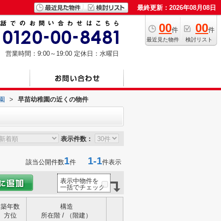
最終更新：2026年08月08日
00
00
件
件
最近見た物件
検討リスト
営業時間：9:00～19:00
定休日：水曜日
園
>
早苗幼稚園の近くの物件
表示件数：
1
1-1
該当公開件数
件
件表示
表示中物件を
一括でチェック
築年数
構造
方位
所在階 / （階建）