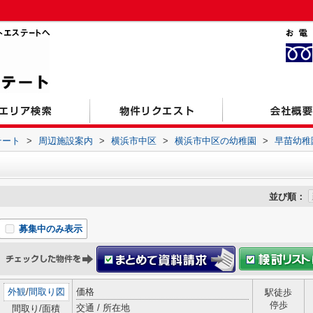
テート
>
周辺施設案内
>
横浜市中区
>
横浜市中区の幼稚園
>
早苗幼稚
並び順：
募集中のみ表示
外観
/
間取り図
価格
駅徒歩
停歩
交通 / 所在地
間取り/面積