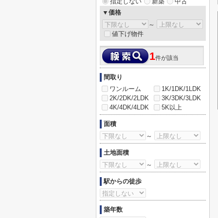
指定しない
新築
中古
▼価格
～
値下げ物件
1
件が該当
間取り
ワンルーム
1K/1DK/1LDK
2K/2DK/2LDK
3K/3DK/3LDK
4K/4DK/4LDK
5K以上
面積
～
土地面積
～
駅からの徒歩
築年数