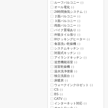
ルーフバルコニー
(-)
オール電化
(-)
24時間換気システム
(-)
２面バルコニー
(-)
３面バルコニー
(-)
両面バルコニー
(-)
バイク置場あり
(-)
外観タイル張り
(-)
IHクッキングヒーター
(-)
食器洗い乾燥機
(-)
システムキッチン
(-)
対面式キッチン
(-)
アイランドキッチン
(-)
追焚機能浴室
(-)
浴室乾燥機
(-)
温水洗浄便座
(-)
独立洗面台
(-)
床暖房
(-)
ウォークインクロゼット
(-)
CS
(-)
BS
(-)
CATV
(-)
インターネット対応
(-)
オートロック