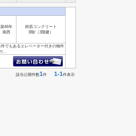
築46年
鉄筋コンクリート
南西
3階/（3階建）
条件でもあるエレベーター付きの物件
..
1
1-1
該当公開件数
件
件表示