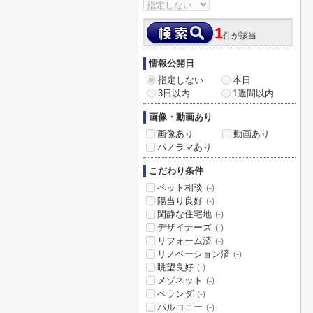
1
件が該当
情報公開日
指定しない
本日
3日以内
1週間以内
画像・動画あり
画像あり
動画あり
パノラマあり
こだわり条件
ペット相談
(-)
陽当り良好
(-)
閑静な住宅地
(-)
デザイナーズ
(-)
リフォーム済
(-)
リノベーション済
(-)
眺望良好
(-)
メゾネット
(-)
ベランダ
(-)
バルコニー
(-)