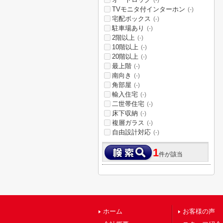
(-)
TVモニタ付インターホン
(-)
宅配ボックス
(-)
駐車場あり
(-)
2階以上
(-)
10階以上
(-)
20階以上
(-)
最上階
(-)
南向き
(-)
角部屋
(-)
輸入住宅
(-)
二世帯住宅
(-)
床下収納
(-)
複層ガラス
(-)
自由設計対応
(-)
1
件が該当
ホーム
お客様の声