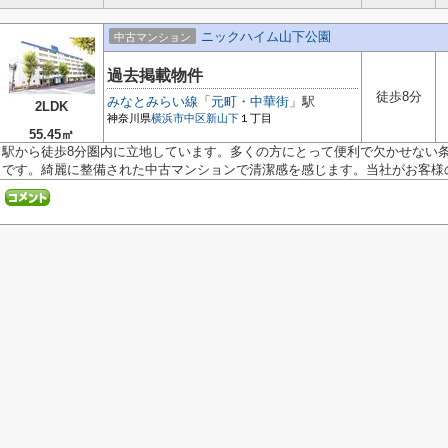
ニックハイム山下公園
中古マンション
過去掲載物件
徒歩8分
みなとみらい線
「
元町・中華街
」駅
2LDK
神奈川県
横浜市中区
新山下
１丁目
55.45㎡
駅から徒歩8分圏内に立地しています。多くの方にとって便利で欠かせない
です。綺麗に整備された中古マンションで清潔感を感じます。当社がお客様の.