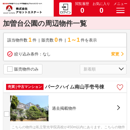
閲覧履歴
お気に入り
メニュー
0
0
加曽台公園の周辺物件一覧
1
0
1～1
該当物件数
件
販売数
件
件を表示
変更
絞り込み条件：
なし
販売物件のみ
パークハイム南山手壱号棟
売買 | 中古マンション
過去掲載物件
こちらの物件は私立聖光学院高校が450m以内にあります。こちらの物件