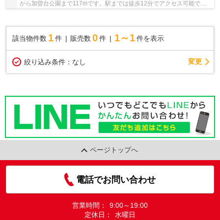
から加曽台公園まで117mです。駅までは徒歩12分でアクセス可能で
す。耐火構造なので、もしものときも安心していた...
1
0
1～1
該当物件数
件
販売数
件
件を表示
変更
絞り込み条件：
なし
ページトップへ
電話でお問い合わせ
営業時間：
9:00～19:00
定休日：
水曜日