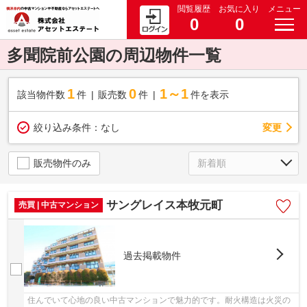
閲覧履歴
お気に入り
メニュー
0
0
多聞院前公園の周辺物件一覧
1
0
1～1
該当物件数
件
販売数
件
件を表示
変更
絞り込み条件：
なし
販売物件のみ
サングレイス本牧元町
売買 | 中古マンション
過去掲載物件
住んでいて心地の良い中古マンションで魅力的です。耐火構造は火災の