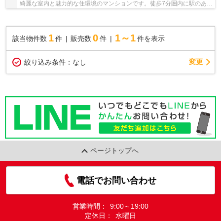
綺麗な室内と魅力的な住環境のマンションです。徒歩7分圏内に駅のある
物件です。11階建てのイチオシの物件。不動産...
1
0
1～1
該当物件数
件
販売数
件
件を表示
変更
絞り込み条件：
なし
ページトップへ
電話でお問い合わせ
営業時間：
9:00～19:00
定休日：
水曜日