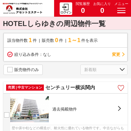
閲覧履歴
お気に入り
メニュー
0
0
HOTELしらゆきの周辺物件一覧
1
0
1～1
該当物件数
件
販売数
件
件を表示
変更
絞り込み条件：
なし
販売物件のみ
センチュリー横浜関内
売買 | 中古マンション
過去掲載物件
壁や床や柱などの構造が、耐火性に優れている物件です。中古ながらも