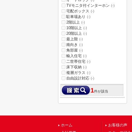
(-)
TVモニタ付インターホン
(-)
宅配ボックス
(-)
駐車場あり
(-)
2階以上
(-)
10階以上
(-)
20階以上
(-)
最上階
(-)
南向き
(-)
角部屋
(-)
輸入住宅
(-)
二世帯住宅
(-)
床下収納
(-)
複層ガラス
(-)
自由設計対応
(-)
1
件が該当
ホーム
お客様の声