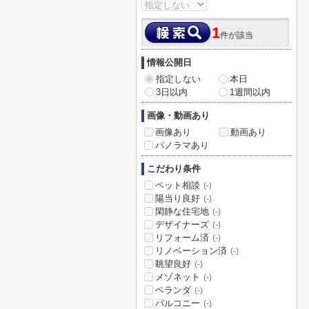
1
件が該当
情報公開日
指定しない
本日
3日以内
1週間以内
画像・動画あり
画像あり
動画あり
パノラマあり
こだわり条件
ペット相談
(-)
陽当り良好
(-)
閑静な住宅地
(-)
デザイナーズ
(-)
リフォーム済
(-)
リノベーション済
(-)
眺望良好
(-)
メゾネット
(-)
ベランダ
(-)
バルコニー
(-)