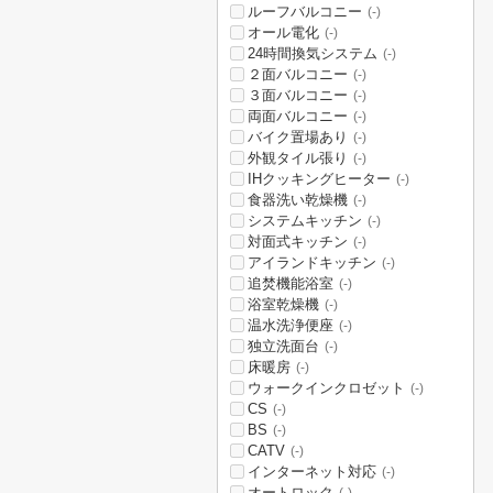
ルーフバルコニー
(-)
オール電化
(-)
24時間換気システム
(-)
２面バルコニー
(-)
３面バルコニー
(-)
両面バルコニー
(-)
バイク置場あり
(-)
外観タイル張り
(-)
IHクッキングヒーター
(-)
食器洗い乾燥機
(-)
システムキッチン
(-)
対面式キッチン
(-)
アイランドキッチン
(-)
追焚機能浴室
(-)
浴室乾燥機
(-)
温水洗浄便座
(-)
独立洗面台
(-)
床暖房
(-)
ウォークインクロゼット
(-)
CS
(-)
BS
(-)
CATV
(-)
インターネット対応
(-)
オートロック