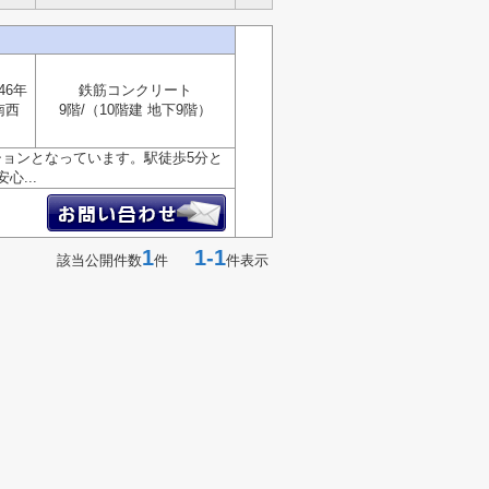
46年
鉄筋コンクリート
南西
9階/（10階建 地下9階）
ションとなっています。駅徒歩5分と
...
1
1-1
該当公開件数
件
件表示