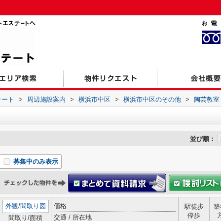
テート
>
周辺施設案内
>
横浜市中区
>
横浜市中区のその他
>
陶芸教室
並び順：
募集中のみ表示
外観
/
間取り図
価格
駅徒歩
築
停歩
交通 / 所在地
間取り/面積