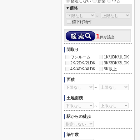
指定しない
新築
中古
▼価格
～
値下げ物件
1
件が該当
間取り
ワンルーム
1K/1DK/1LDK
2K/2DK/2LDK
3K/3DK/3LDK
4K/4DK/4LDK
5K以上
面積
～
土地面積
～
駅からの徒歩
築年数