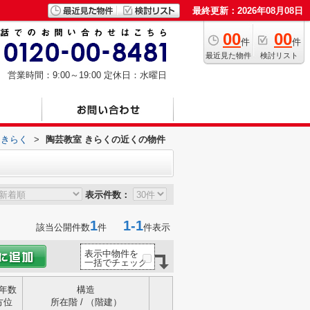
最終更新：2026年08月08日
00
00
件
件
最近見た物件
検討リスト
営業時間：9:00～19:00
定休日：水曜日
 きらく
>
陶芸教室 きらくの近くの物件
表示件数：
1
1-1
該当公開件数
件
件表示
表示中物件を
一括でチェック
年数
構造
方位
所在階 / （階建）