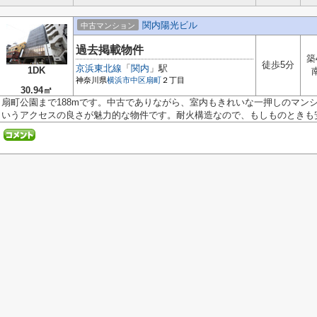
関内陽光ビル
中古マンション
過去掲載物件
築
徒歩5分
京浜東北線
「
関内
」駅
1DK
神奈川県
横浜市中区
扇町
２丁目
30.94㎡
扇町公園まで188mです。中古でありながら、室内もきれいな一押しのマン
いうアクセスの良さが魅力的な物件です。耐火構造なので、もしものときも安心