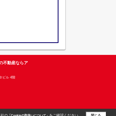
台の不動産ならア
タビル 4階
当社の
をご確認ください。
閉じる
「Cookieの取扱いについて」