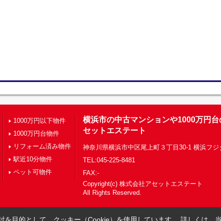
横浜市の中古マンションや1000万円
1000万円以下物件
セットエステート
1000万円台物件
リフォーム済み物件
神奈川県横浜市中区尾上町３丁目30-1 横浜フジ
駅近10分物件
TEL:045-225-8481
ペット可物件
FAX:-
Copyright(c) 株式会社アセットエステート
All Rights Reserved.
を目的として、クッキー（Cookie）を使用しています。
詳しくは、