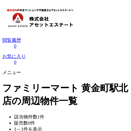
閲覧履歴
0
お気に入り
0
メニュー
ファミリーマート 黄金町駅北
店の周辺物件一覧
該当物件数
1
件
販売数
0
件
1～1
件を表示