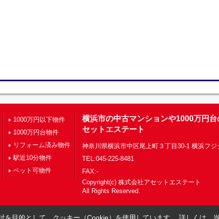
横浜市の中古マンションや1000万円
1000万円以下物件
セットエステート
1000万円台物件
リフォーム済み物件
神奈川県横浜市中区尾上町３丁目30-1 横浜フジ
駅近10分物件
TEL:045-225-8481
ペット可物件
FAX:-
Copyright(c) 株式会社アセットエステート
All Rights Reserved.
を目的として、クッキー（Cookie）を使用しています。
詳しくは、