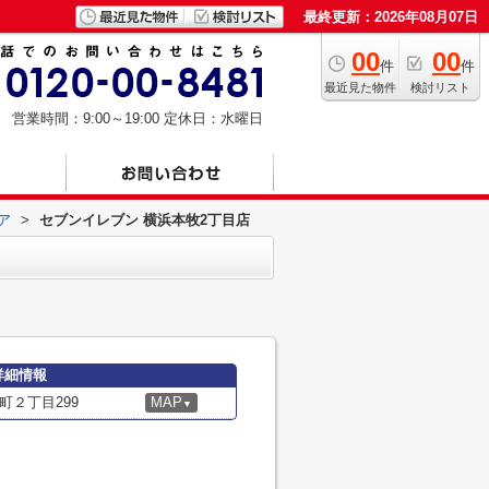
最終更新：2026年08月07日
00
00
件
件
最近見た物件
検討リスト
営業時間：9:00～19:00
定休日：水曜日
ア
>
セブンイレブン 横浜本牧2丁目店
詳細情報
２丁目299
MAP
▼