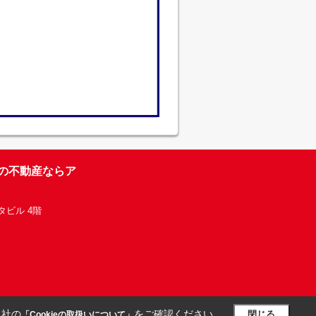
台の不動産ならア
タビル 4階
当社の
をご確認ください。
閉じる
「Cookieの取扱いについて」