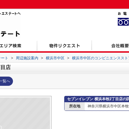
テート
>
周辺施設案内
>
横浜市中区
>
横浜市中区のコンビニエンススト
丁目店
一覧へ
セブンイレブン 横浜本牧2丁目店の
所在地
神奈川県横浜市中区本牧町