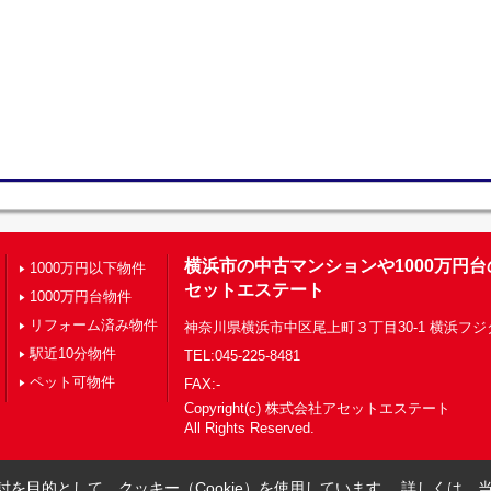
横浜市の中古マンションや1000万円
1000万円以下物件
セットエステート
1000万円台物件
リフォーム済み物件
神奈川県横浜市中区尾上町３丁目30-1 横浜フジ
駅近10分物件
TEL:045-225-8481
ペット可物件
FAX:-
Copyright(c) 株式会社アセットエステート
All Rights Reserved.
を目的として、クッキー（Cookie）を使用しています。
詳しくは、