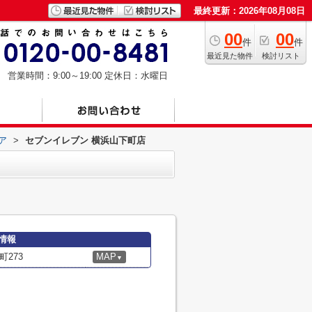
最終更新：2026年08月08日
00
00
件
件
最近見た物件
検討リスト
営業時間：9:00～19:00
定休日：水曜日
ア
>
セブンイレブン 横浜山下町店
情報
273
MAP
▼