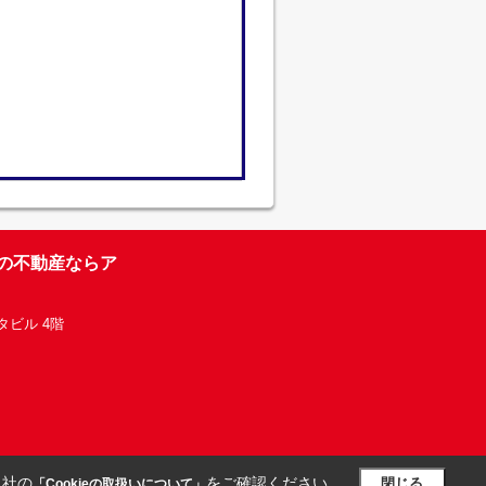
台の不動産ならア
タビル 4階
当社の
をご確認ください。
閉じる
「Cookieの取扱いについて」