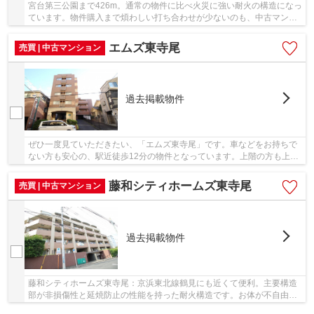
宮台第三公園まで426m。通常の物件に比べ火災に強い耐火の構造になっ
ています。物件購入まで煩わしい打ち合わせが少ないのも、中古マンシ
ョンの利点です。アセットエステートはお客様...
エムズ東寺尾
売買 | 中古マンション
過去掲載物件
ぜひ一度見ていただきたい、「エムズ東寺尾」です。車などをお持ちで
ない方も安心の、駅近徒歩12分の物件となっています。上階の方も上り
下りしやすい、エレベーター付きの物件となっ...
藤和シティホームズ東寺尾
売買 | 中古マンション
過去掲載物件
藤和シティホームズ東寺尾：京浜東北線鶴見にも近くて便利。主要構造
部が非損傷性と延焼防止の性能を持った耐火構造です。お体が不自由な
方でも、エレベーター付きの物件なので昇り降...