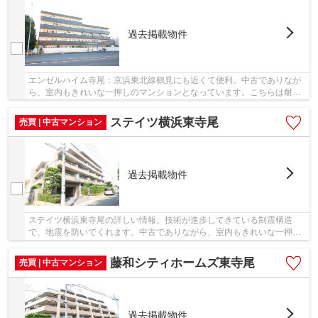
過去掲載物件
エンゼルハイム寺尾：京浜東北線鶴見にも近くて便利。中古でありなが
ら、室内もきれいな一押しのマンションとなっています。こちらは耐火
構造の物件です。不動産のことでお悩みなら、...
ステイツ横浜東寺尾
売買 | 中古マンション
過去掲載物件
ステイツ横浜東寺尾の詳しい情報。技術が進歩してきている制震構造
で、地震を防いでくれます。中古でありながら、室内もきれいな一押し
のマンションとなっています。耐火構造は火災の...
藤和シティホームズ東寺尾
売買 | 中古マンション
過去掲載物件