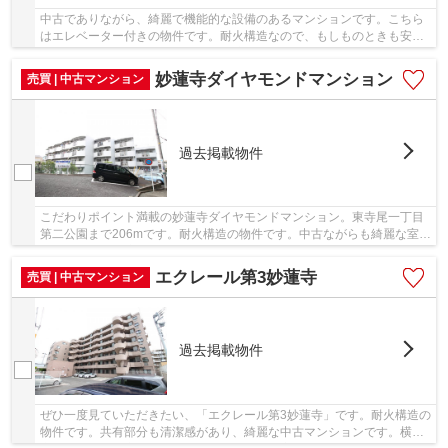
中古でありながら、綺麗で機能的な設備のあるマンションです。こちら
はエレベーター付きの物件です。耐火構造なので、もしものときも安心
していただけます。徒歩10分圏内に立地する物...
妙蓮寺ダイヤモンドマンション
売買 | 中古マンション
過去掲載物件
こだわりポイント満載の妙蓮寺ダイヤモンドマンション。東寺尾一丁目
第二公園まで206mです。耐火構造の物件です。中古ながらも綺麗な室内
と魅力的な住環境のマンションです。当社は確...
エクレール第3妙蓮寺
売買 | 中古マンション
過去掲載物件
ぜひ一度見ていただきたい、「エクレール第3妙蓮寺」です。耐火構造の
物件です。共有部分も清潔感があり、綺麗な中古マンションです。横浜