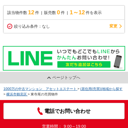
12
0
1～12
該当物件数
件
販売数
件
件を表示
変更
絞り込み条件：
なし
ページトップへ
1000万の中古マンション アセットエステート
>
(居住用(売買))地域から探す
>
横浜市鶴見区
>
東寺尾の売買物件
電話でお問い合わせ
営業時間：
9:00～19:00