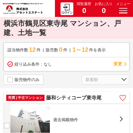
閲覧履歴
お気に入り
メニュー
0
0
横浜市鶴見区東寺尾 マンション、戸
建、土地一覧
12
0
1～12
該当物件数
件
販売数
件
件を表示
変更
絞り込み条件：
なし
販売物件のみ
藤和シティコープ東寺尾
売買 | 中古マンション
過去掲載物件