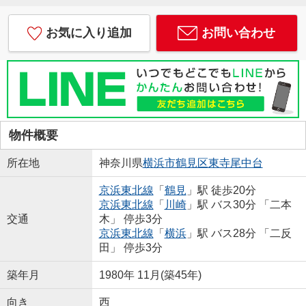
お気に入り追加
お問い合わせ
物件概要
所在地
神奈川県
横浜市鶴見区
東寺尾中台
京浜東北線
「
鶴見
」駅 徒歩20分
京浜東北線
「
川崎
」駅 バス30分 「二本
交通
木」 停歩3分
京浜東北線
「
横浜
」駅 バス28分 「二反
田」 停歩3分
築年月
1980年 11月(築45年)
向き
西