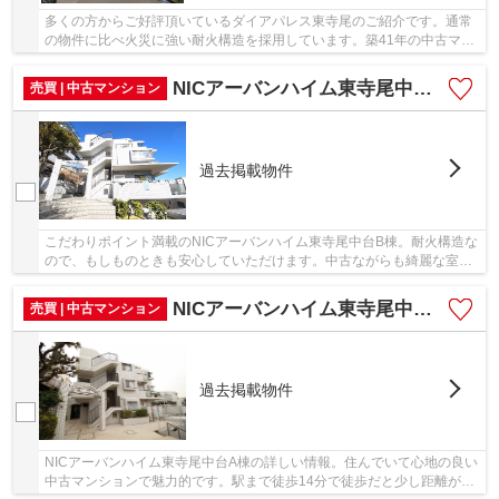
多くの方からご好評頂いているダイアパレス東寺尾のご紹介です。通常
の物件に比べ火災に強い耐火構造を採用しています。築41年の中古マン
ションです。横浜市鶴見区の不動産情報をお求...
NICアーバンハイム東寺尾中台B棟
売買 | 中古マンション
過去掲載物件
こだわりポイント満載のNICアーバンハイム東寺尾中台B棟。耐火構造な
ので、もしものときも安心していただけます。中古ながらも綺麗な室内
と魅力的な住環境のマンションです。駅から徒...
NICアーバンハイム東寺尾中台A棟
売買 | 中古マンション
過去掲載物件
NICアーバンハイム東寺尾中台A棟の詳しい情報。住んでいて心地の良い
中古マンションで魅力的です。駅まで徒歩14分で徒歩だと少し距離があ