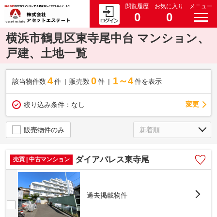
閲覧履歴
お気に入り
メニュー
0
0
横浜市鶴見区東寺尾中台 マンション、
戸建、土地一覧
4
0
1～4
該当物件数
件
販売数
件
件を表示
変更
絞り込み条件：
なし
販売物件のみ
ダイアパレス東寺尾
売買 | 中古マンション
過去掲載物件