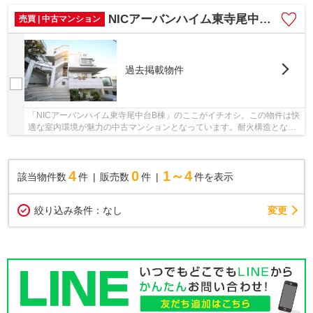
りますが運動にもなり健康志向の方におすすめ...
NICアーバンハイム東寺尾中台B棟
売買 | 中古マンション
過去掲載物件
「NICアーバンハイム東寺尾中台B棟」のここがイチオシ。この物件は快
適な室内環境が魅力の中古マンションとなっています。耐火構造となっ
ており、火災時はもちろん、保険料にも有利で...
4
0
1～4
該当物件数
件
販売数
件
件を表示
変更
絞り込み条件：
なし