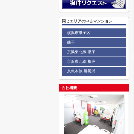
同じエリアの中古マンション
横浜市磯子区
磯子
京浜東北線 磯子
京浜東北線 根岸
京急本線 屏風浦