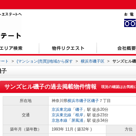
テート
>
(マンション(売買))地域から探す
>
横浜市磯子区
>
サンズヒル磯
磯子
サンズヒル磯子
の過去掲載物件情報
現況の確認はお気軽
所在地
神奈川県
横浜市磯子区
磯子
７丁目
京浜東北線
「
磯子
」駅 徒歩20分
交通
京浜東北線
「
根岸
」駅 徒歩23分
京急本線
「
屏風浦
」駅 徒歩34分
築年月（築年数）
1993年 11月 ( 築32年 )
方位