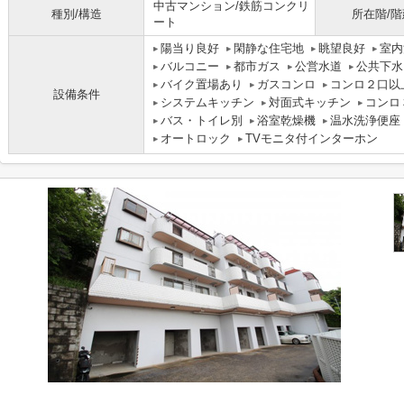
中古マンション/鉄筋コンクリ
種別/構造
所在階/階
ート
陽当り良好
閑静な住宅地
眺望良好
室内
バルコニー
都市ガス
公営水道
公共下水
バイク置場あり
ガスコンロ
コンロ２口以
設備条件
システムキッチン
対面式キッチン
コンロ
バス・トイレ別
浴室乾燥機
温水洗浄便座
オートロック
TVモニタ付インターホン