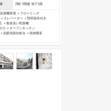
建
2階/ 5階建 地下1階
洗濯機置場
フローリング
エレベーター
照明器具付き
上
食器洗い乾燥機
３口
オープンキッチン
洗髪洗面化粧台
収納豊富