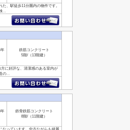
れた、駅徒歩11分圏内の物件です。
..
4年
鉄筋コンクリート
5階/（13階建）
の方に好評な、清潔感のある室内が
...
3年
鉄骨鉄筋コンクリート
8階/（11階建）
になっています。中古ながらも綺麗