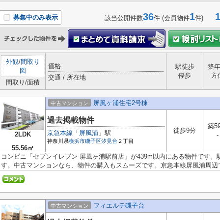
36
1
1-
募集中のみ表示
該当公開件数
件 (会員物件
件)
外観
/
間取り
価格
駅徒歩
築
図
停歩
方
交通 / 所在地
間取り/面積
屏風ヶ浦住宅2号棟
中古マンション
過去掲載物件
築5
徒歩9分
京急本線
「
屏風浦
」駅
2LDK
-
神奈川県
横浜市磯子区
汐見台
２丁目
55.56㎡
コンビニ「セブンイレブン 屏風ヶ浦駅前店」が439m以内にある物件です。
す。中古マンションなら、物件の購入もスムーズです。京急本線屏風浦周辺で.
フィエルテ磯子台
中古マンション