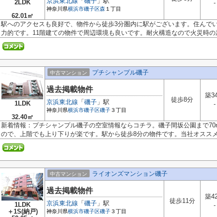
京浜東北線
「
磯子
」駅
2LDK
-
神奈川県
横浜市磯子区
森
１丁目
62.01㎡
駅へのアクセスも良好で、物件から徒歩3分圏内に駅がございます。住んで
力的です。11階建ての物件で周辺環境も良いです。耐火構造なので火災時の加熱
プチシャンプル磯子
中古マンション
過去掲載物件
築3
徒歩8分
京浜東北線
「
磯子
」駅
1LDK
-
神奈川県
横浜市磯子区
磯子
３丁目
32.40㎡
新着情報：プチシャンプル磯子の空室情報ならコチラ。磯子間坂公園まで70
ので、上階でも上り下りが楽です。駅から徒歩8分の物件です。当社オススメの
ライオンズマンション磯子
中古マンション
過去掲載物件
築4
徒歩11分
京浜東北線
「
磯子
」駅
1LDK
-
＋1S(納戸)
神奈川県
横浜市磯子区
磯子
３丁目