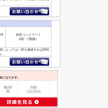
..
2年
鉄筋コンクリート
1階/（7階建）
模によっては一部を修繕すれば再利
..