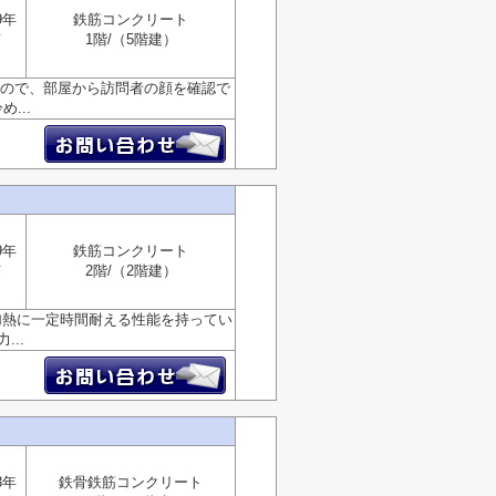
9年
鉄筋コンクリート
南
1階/（5階建）
なので、部屋から訪問者の顔を確認で
...
9年
鉄筋コンクリート
南
2階/（2階建）
加熱に一定時間耐える性能を持ってい
..
3年
鉄骨鉄筋コンクリート