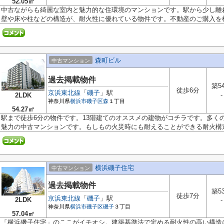
52.05㎡
中古ながらも綺麗な室内と魅力的な住環境のマンションです。駅から少し離
壁や床や柱などの構造が、耐火性に優れている物件です。不動産のご購入を検.
森町ビル
中古マンション
過去掲載物件
築5
徒歩6分
京浜東北線
「
磯子
」駅
-
2LDK
神奈川県
横浜市磯子区
森
１丁目
54.27㎡
駅まで徒歩6分の物件です。13階建てのオススメの建物がコチラです。多く
魅力の中古マンションです。もしもの火災時にも耐えることができる耐火構造の
横浜磯子住宅
中古マンション
過去掲載物件
築5
徒歩7分
京浜東北線
「
磯子
」駅
2LDK
-
神奈川県
横浜市磯子区
磯子
３丁目
57.04㎡
「横浜磯子住宅」のここがイチオシ。建築基準法で定める耐火性の高い構造