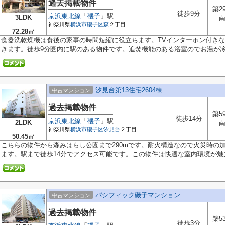
過去掲載物件
築2
徒歩9分
京浜東北線
「
磯子
」駅
3LDK
神奈川県
横浜市磯子区
森
２丁目
72.28㎡
食器洗乾燥機は食後の家事の時間短縮に役立ちます。TVインターホン付き
きます。徒歩9分圏内に駅のある物件です。追焚機能のある浴室のでお湯が冷め
汐見台第13住宅2604棟
中古マンション
過去掲載物件
築5
徒歩14分
京浜東北線
「
磯子
」駅
2LDK
神奈川県
横浜市磯子区
汐見台
２丁目
50.45㎡
こちらの物件から森みはらし公園まで290mです。耐火構造なので火災時の
ます。駅まで徒歩14分でアクセス可能です。この物件は快適な室内環境が魅力.
パシフィック磯子マンション
中古マンション
過去掲載物件
築5
徒歩3分