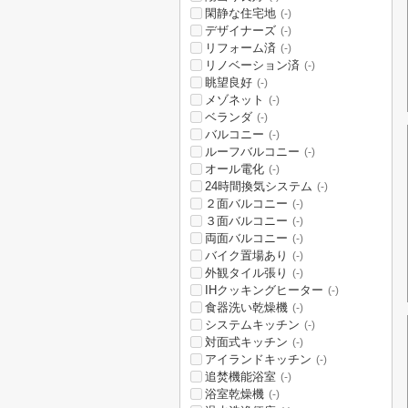
閑静な住宅地
(-)
デザイナーズ
(-)
リフォーム済
(-)
リノベーション済
(-)
眺望良好
(-)
メゾネット
(-)
ベランダ
(-)
バルコニー
(-)
ルーフバルコニー
(-)
オール電化
(-)
24時間換気システム
(-)
２面バルコニー
(-)
３面バルコニー
(-)
両面バルコニー
(-)
バイク置場あり
(-)
外観タイル張り
(-)
IHクッキングヒーター
(-)
食器洗い乾燥機
(-)
システムキッチン
(-)
対面式キッチン
(-)
アイランドキッチン
(-)
追焚機能浴室
(-)
浴室乾燥機
(-)