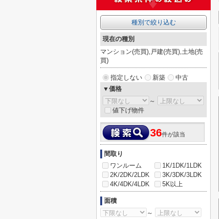
種別で絞り込む
現在の種別
マンション(売買),戸建(売買),土地(売
買)
指定しない
新築
中古
▼価格
～
値下げ物件
36
件が該当
間取り
ワンルーム
1K/1DK/1LDK
2K/2DK/2LDK
3K/3DK/3LDK
4K/4DK/4LDK
5K以上
面積
～