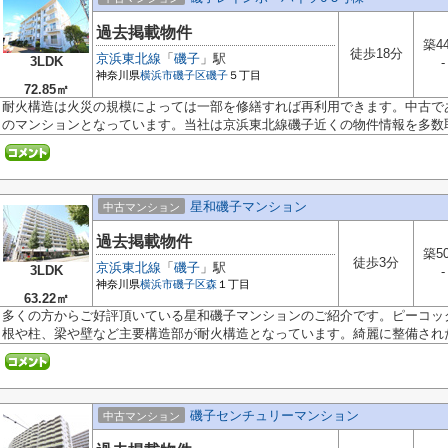
過去掲載物件
築4
徒歩18分
京浜東北線
「
磯子
」駅
3LDK
-
神奈川県
横浜市磯子区
磯子
５丁目
72.85㎡
耐火構造は火災の規模によっては一部を修繕すれば再利用できます。中古で
のマンションとなっています。当社は京浜東北線磯子近くの物件情報を多数取.
星和磯子マンション
中古マンション
過去掲載物件
築5
徒歩3分
京浜東北線
「
磯子
」駅
3LDK
-
神奈川県
横浜市磯子区
森
１丁目
63.22㎡
多くの方からご好評頂いている星和磯子マンションのご紹介です。ピーコック
根や柱、梁や壁など主要構造部が耐火構造となっています。綺麗に整備された中
磯子センチュリーマンション
中古マンション