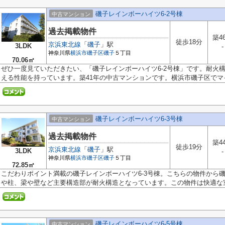
磯子レインボーハイツ6-2号棟
中古マンション
過去掲載物件
築4
徒歩18分
京浜東北線
「
磯子
」駅
3LDK
-
神奈川県
横浜市磯子区
磯子
５丁目
70.06㎡
ぜひ一度見ていただきたい、「磯子レインボーハイツ6-2号棟」です。耐火
える性能を持っています。築41年の中古マンションです。横浜市磯子区でマイ.
磯子レインボーハイツ6-3号棟
中古マンション
過去掲載物件
築4
徒歩19分
京浜東北線
「
磯子
」駅
3LDK
-
神奈川県
横浜市磯子区
磯子
５丁目
72.85㎡
こだわりポイント満載の磯子レインボーハイツ6-3号棟。こちらの物件から磯
や柱、梁や壁など主要構造部が耐火構造となっています。この物件は快適な室内
磯子レインボーハイツ6-5号棟
中古マンション