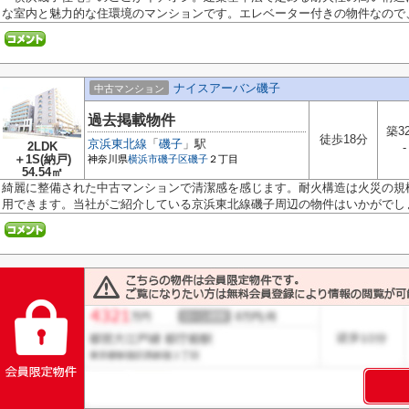
な室内と魅力的な住環境のマンションです。エレベーター付きの物件なので、.
ナイスアーバン磯子
中古マンション
過去掲載物件
築3
徒歩18分
京浜東北線
「
磯子
」駅
2LDK
-
＋1S(納戸)
神奈川県
横浜市磯子区
磯子
２丁目
54.54㎡
綺麗に整備された中古マンションで清潔感を感じます。耐火構造は火災の規
用できます。当社がご紹介している京浜東北線磯子周辺の物件はいかがでしょ.