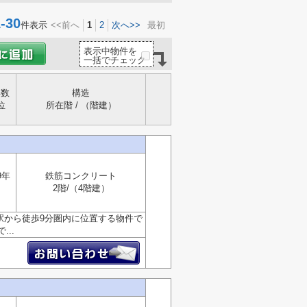
30
件表示
<<前へ
1
2
次へ>>
最初
表示中物件を
一括でチェック
年数
構造
位
所在階 / （階建）
9年
鉄筋コンクリート
2階/（4階建）
駅から徒歩9分圏内に位置する物件で
..