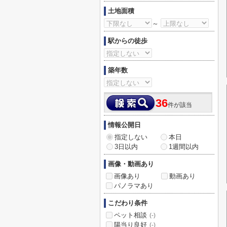
土地面積
～
駅からの徒歩
築年数
36
件が該当
情報公開日
指定しない
本日
3日以内
1週間以内
画像・動画あり
画像あり
動画あり
パノラマあり
こだわり条件
ペット相談
(-)
陽当り良好
(-)