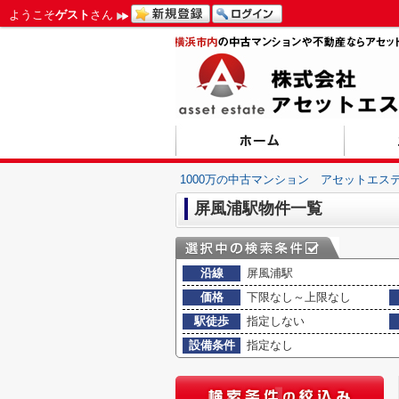
ようこそ
ゲスト
さん
1000万の中古マンション アセットエス
屏風浦駅物件一覧
沿線
屏風浦駅
価格
下限なし～上限なし
駅徒歩
指定しない
設備条件
指定なし