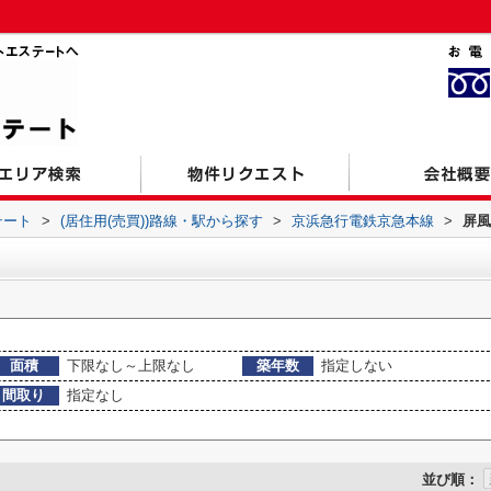
テート
>
(居住用(売買))路線・駅から探す
>
京浜急行電鉄京急本線
>
屏風
面積
下限なし～上限なし
築年数
指定しない
間取り
指定なし
並び順：