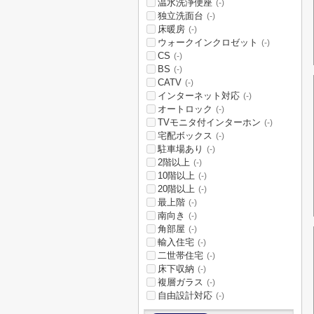
温水洗浄便座
(-)
独立洗面台
(-)
床暖房
(-)
ウォークインクロゼット
(-)
CS
(-)
BS
(-)
CATV
(-)
インターネット対応
(-)
オートロック
(-)
TVモニタ付インターホン
(-)
宅配ボックス
(-)
駐車場あり
(-)
2階以上
(-)
10階以上
(-)
20階以上
(-)
最上階
(-)
南向き
(-)
角部屋
(-)
輸入住宅
(-)
二世帯住宅
(-)
床下収納
(-)
複層ガラス
(-)
自由設計対応
(-)