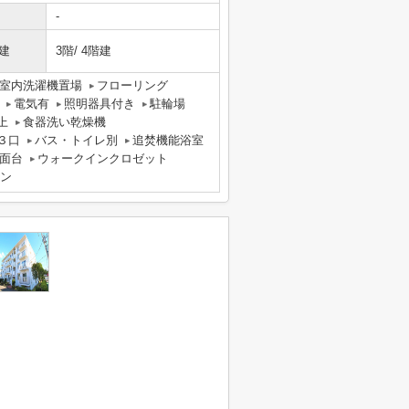
-
建
3階/ 4階建
室内洗濯機置場
フローリング
電気有
照明器具付き
駐輪場
上
食器洗い乾燥機
３口
バス・トイレ別
追焚機能浴室
面台
ウォークインクロゼット
ホン