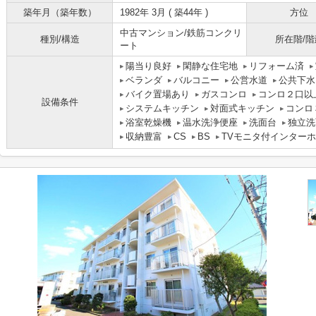
築年月（築年数）
1982年 3月 ( 築44年 )
方位
中古マンション/鉄筋コンクリ
種別/構造
所在階/階
ート
陽当り良好
閑静な住宅地
リフォーム済
ベランダ
バルコニー
公営水道
公共下水
バイク置場あり
ガスコンロ
コンロ２口以
設備条件
システムキッチン
対面式キッチン
コンロ
浴室乾燥機
温水洗浄便座
洗面台
独立洗
収納豊富
CS
BS
TVモニタ付インター