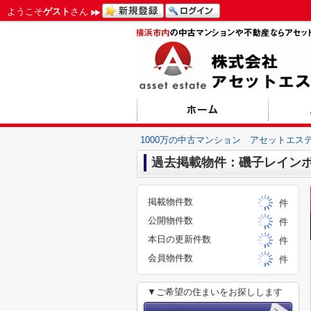
ようこそ
ゲスト
さん
1000万の中古マンション アセットエス
過去掲載物件：磯子レインボ
掲載物件数
件
公開物件数
件
本日の更新件数
件
会員物件数
件
▼ご希望の住まいをお探しします