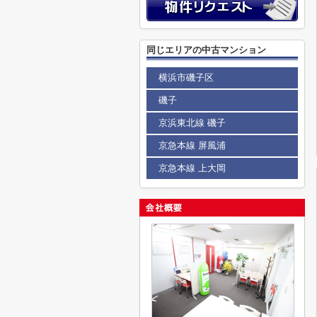
同じエリアの中古マンション
横浜市磯子区
磯子
京浜東北線 磯子
京急本線 屏風浦
京急本線 上大岡