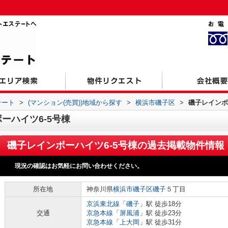
テート
>
(マンション(売買))地域から探す
>
横浜市磯子区
>
磯子レインボ
ーハイツ6-5号棟
磯子レインボーハイツ6-5号棟
の過去掲載物件情報
現況の確認はお気軽にお問い合わせください。
所在地
神奈川県
横浜市磯子区
磯子
５丁目
京浜東北線
「
磯子
」駅 徒歩18分
交通
京急本線
「
屏風浦
」駅 徒歩23分
京急本線
「
上大岡
」駅 徒歩31分