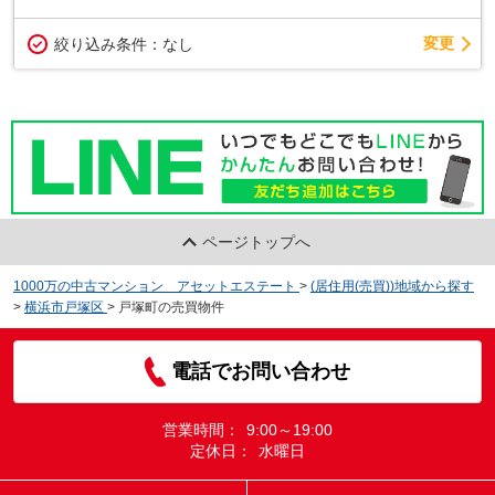
変更
絞り込み条件：
なし
ページトップへ
1000万の中古マンション アセットエステート
>
(居住用(売買))地域から探す
>
横浜市戸塚区
>
戸塚町の売買物件
電話でお問い合わせ
営業時間：
9:00～19:00
定休日：
水曜日