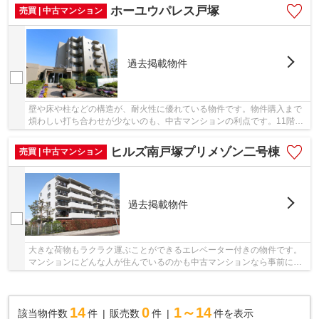
ホーユウパレス戸塚
売買 | 中古マンション
過去掲載物件
壁や床や柱などの構造が、耐火性に優れている物件です。物件購入まで
煩わしい打ち合わせが少ないのも、中古マンションの利点です。11階建
てのイチオシの物件。東海道本線戸塚近郊にあ...
ヒルズ南戸塚プリメゾン二号棟
売買 | 中古マンション
過去掲載物件
大きな荷物もラクラク運ぶことができるエレベーター付きの物件です。
マンションにどんな人が住んでいるのかも中古マンションなら事前に知
れます。耐火構造となっており、火災時はもち...
14
0
1～14
該当物件数
件
販売数
件
件を表示