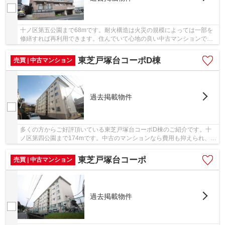
十ノ区第五公園まで68mです。耐火構造は火災の規模によっては一部を
修繕すれば再利用できます。住んでいて心地の良い中古マンションで魅
力的です。エレベーター付きの物件はもはやマス...
東芝戸塚台コーポD棟
売買 | 中古マンション
過去掲載物件
多くの方からご好評頂いている東芝戸塚台コーポD棟のご紹介です。十
ノ区第四公園まで174mです。中古のマンションなら費用も抑えられ、そ
の分の費用を他に充てることが出来ます。東海道...
東芝戸塚台コーポ
売買 | 中古マンション
過去掲載物件