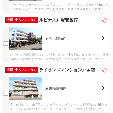
「ライオンズガーデンヒルズ戸塚」のここがイチオシ。家から474mのと
ころにはふじわらクリニックがあります。綺麗に整備された中古マンシ
ョンで清潔感を感じます。こちらは12階建ての...
ルピナス戸塚壱番館
売買 | 中古マンション
過去掲載物件
ルピナス戸塚壱番館の詳しい情報。駅まで徒歩5分の好立地です。主要構
造部が非損傷性と延焼防止の性能を持った耐火構造です。多くの方にご
好評のエレベーター付き物件はこちらです。不...
ライオンズマンション戸塚南
売買 | 中古マンション
過去掲載物件
多くの方からご好評頂いているライオンズマンション戸塚南のご紹介で
す。こちらの物件はエレベーター付きです。この物件は10階建てとなっ