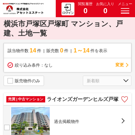
閲覧履歴
お気に入り
メニュー
0
0
横浜市戸塚区戸塚町 マンション、戸
建、土地一覧
14
0
1～14
該当物件数
件
販売数
件
件を表示
変更
絞り込み条件：
なし
販売物件のみ
ライオンズガーデンヒルズ戸塚
売買 | 中古マンション
過去掲載物件