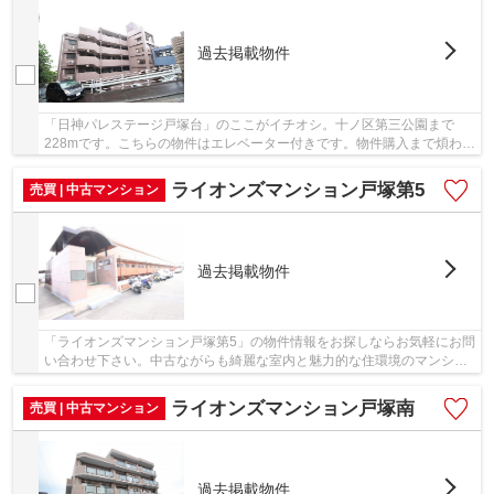
過去掲載物件
「日神パレステージ戸塚台」のここがイチオシ。十ノ区第三公園まで
228mです。こちらの物件はエレベーター付きです。物件購入まで煩わし
い打ち合わせが少ないのも、中古マンションの利...
ライオンズマンション戸塚第5
売買 | 中古マンション
過去掲載物件
「ライオンズマンション戸塚第5」の物件情報をお探しならお気軽にお問
い合わせ下さい。中古ながらも綺麗な室内と魅力的な住環境のマンショ
ンです。当社スタッフは、お客様のご希望に適...
ライオンズマンション戸塚南
売買 | 中古マンション
過去掲載物件