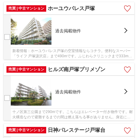
ており、見晴らしもいいです。中古ながらも綺...
ホーユウパレス戸塚
売買 | 中古マンション
過去掲載物件
新着情報：ホーユウパレス戸塚の空室情報ならコチラ。便利なスーパー
「ライフ 戸塚汲沢店」まで490mです。ふじわらクリニックまで333mで
す。壁や床や柱などの構造が、耐火性に優れてい...
ヒルズ南戸塚プリメゾン
売買 | 中古マンション
過去掲載物件
十ノ区第三公園まで290mです。こちらはエレベーター付き物件です。耐
火構造なので避難するまでの間は燃え落ちる事がありません。身近に人
を感じることができる中古マンションです。不...
日神パレステージ戸塚台
売買 | 中古マンション