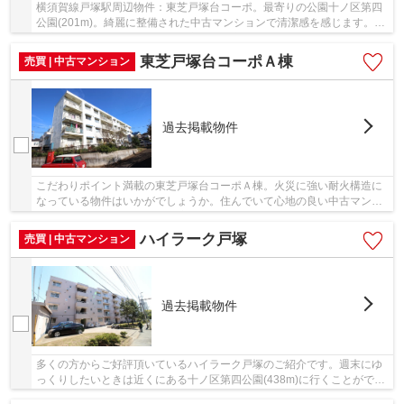
横須賀線戸塚駅周辺物件：東芝戸塚台コーポ。最寄りの公園十ノ区第四
公園(201m)。綺麗に整備された中古マンションで清潔感を感じます。不
動産を購入するなら、利便性の高い横浜市戸塚...
東芝戸塚台コーポＡ棟
売買 | 中古マンション
過去掲載物件
こだわりポイント満載の東芝戸塚台コーポＡ棟。火災に強い耐火構造に
なっている物件はいかがでしょうか。住んでいて心地の良い中古マンシ
ョンで魅力的です。人生で一度あるかないかの...
ハイラーク戸塚
売買 | 中古マンション
過去掲載物件
多くの方からご好評頂いているハイラーク戸塚のご紹介です。週末にゆ
っくりしたいときは近くにある十ノ区第四公園(438m)に行くことができ
ます。中古でありながら、室内もきれいな一押...