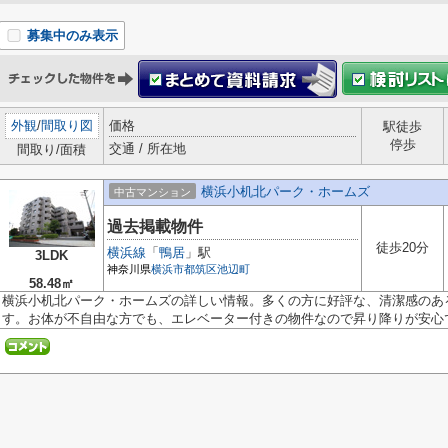
募集中のみ表示
外観
/
間取り図
価格
駅徒歩
停歩
交通 / 所在地
間取り/面積
横浜小机北パーク・ホームズ
中古マンション
過去掲載物件
徒歩20分
横浜線
「
鴨居
」駅
3LDK
神奈川県
横浜市都筑区
池辺町
58.48㎡
横浜小机北パーク・ホームズの詳しい情報。多くの方に好評な、清潔感のあ
す。お体が不自由な方でも、エレベーター付きの物件なので昇り降りが安心です