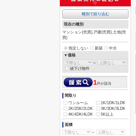
種別で絞り込む
現在の種別
マンション(売買),戸建(売買),土地(売
買)
指定しない
新築
中古
▼価格
～
値下げ物件
1
件が該当
間取り
ワンルーム
1K/1DK/1LDK
2K/2DK/2LDK
3K/3DK/3LDK
4K/4DK/4LDK
5K以上
面積
～