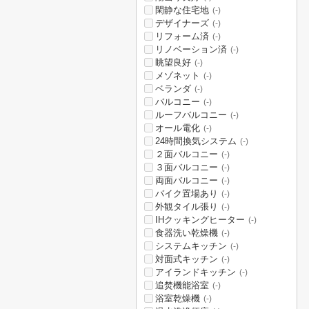
閑静な住宅地
(-)
デザイナーズ
(-)
リフォーム済
(-)
リノベーション済
(-)
眺望良好
(-)
メゾネット
(-)
ベランダ
(-)
バルコニー
(-)
ルーフバルコニー
(-)
オール電化
(-)
24時間換気システム
(-)
２面バルコニー
(-)
３面バルコニー
(-)
両面バルコニー
(-)
バイク置場あり
(-)
外観タイル張り
(-)
IHクッキングヒーター
(-)
食器洗い乾燥機
(-)
システムキッチン
(-)
対面式キッチン
(-)
アイランドキッチン
(-)
追焚機能浴室
(-)
浴室乾燥機
(-)