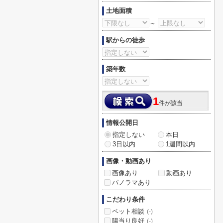
土地面積
～
駅からの徒歩
築年数
1
件が該当
情報公開日
指定しない
本日
3日以内
1週間以内
画像・動画あり
画像あり
動画あり
パノラマあり
こだわり条件
ペット相談
(-)
陽当り良好
(-)