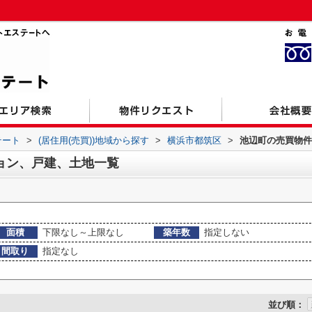
テート
>
(居住用(売買))地域から探す
>
横浜市都筑区
>
池辺町の売買物件
ョン、戸建、土地一覧
面積
下限なし～上限なし
築年数
指定しない
間取り
指定なし
並び順：