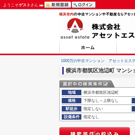
ようこそ
ゲスト
さん
1000万の中古マンション アセットエス
横浜市都筑区池辺町 マンシ
地域
横浜市都筑区池辺町
価格
下限なし～上限なし
駅徒歩
指定しない
設備条件
指定なし