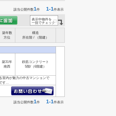
1
1-1
該当公開件数
件
件表示
表示中物件を
一括でチェック
築年数
構造
方位
所在階 / （階建）
築31年
鉄筋コンクリート
南西
5階/（6階建）
る室内が魅力の中古マンションで
...
1
1-1
該当公開件数
件
件表示