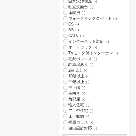
温水洗浄便座
(-)
独立洗面台
(-)
床暖房
(-)
ウォークインクロゼット
(-)
CS
(-)
BS
(-)
CATV
(-)
インターネット対応
(-)
オートロック
(-)
TVモニタ付インターホン
(-)
宅配ボックス
(-)
駐車場あり
(-)
2階以上
(-)
10階以上
(-)
20階以上
(-)
最上階
(-)
南向き
(-)
角部屋
(-)
輸入住宅
(-)
二世帯住宅
(-)
床下収納
(-)
複層ガラス
(-)
自由設計対応
(-)